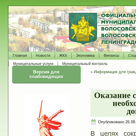
Главная
Новости
ЖКХ
Экономика
Финансы
Соц
Муниципальные услуги
Муниципальный контроль
Версия для
«
Информация для гражд
слабовидящих
Оказание 
необх
до
Опубликовано
26.08
В целях сок