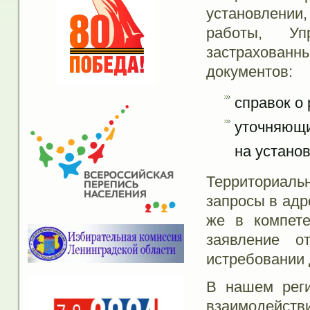
установлении
работы, Уп
застрахова
документов:
справок о 
уточняющи
на установ
Территориаль
запросы в адр
же в компете
заявление о
истребовании 
В нашем реги
взаимодейств