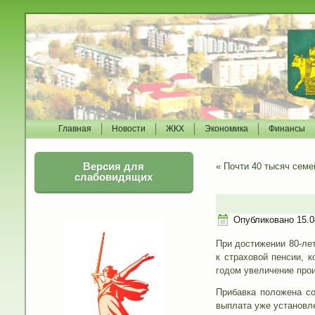
Главная
Новости
ЖКХ
Экономика
Финансы
Версия для
«
Почти 40 тысяч семе
слабовидящих
Опубликовано
15.0
При достижении 80-ле
к страховой пенсии, 
годом увеличение прои
Прибавка положена со
выплата уже установл