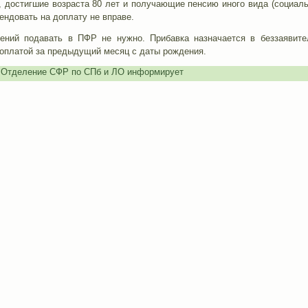
е, достигшие возраста 80 лет и получающие пенсию иного вида (социал
тендовать на доплату не вправе.
лений подавать в ПФР не нужно. Прибавка назначается в беззаявит
доплатой за предыдущий месяц с даты рождения.
,
Отделение СФР по СПб и ЛО информирует