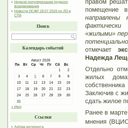
правом решат
Неделя популяризации грудного
вскармливания
помещение 
Новости ОСФР 29.07.2026 по ЛО и
СПб
направлены 
фактически
Поиск
«жилыми» пер
потенциально
Календарь событий
отмечает
эк
Надежда Лещ
Август 2026
Пн
Вт
Ср
Чт
Пт
Сб
Вс
Отдельно отм
1
2
жилых дома
3
4
5
6
7
8
9
10
11
12
13
14
15
16
собственник
17
18
19
20
21
22
23
Заключив с жи
24
25
26
27
28
29
30
сдать жилое п
31
« Июл
Ранее в марте
Ссылки
мнения (ВЦИ
Азбука интернета