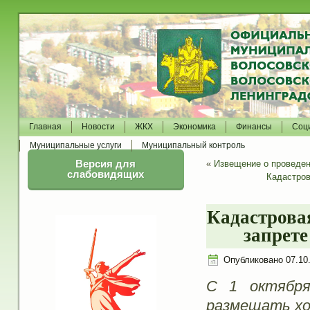
Главная
Новости
ЖКХ
Экономика
Финансы
Соц
Муниципальные услуги
Муниципальный контроль
Версия для
«
Извещение о проведен
слабовидящих
Кадастров
Кадастровая
запрете
Опубликовано
07.10
С 1 октября
размещать х