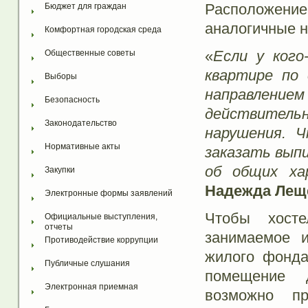
Расположени
Бюджет для граждан
аналогичные 
Комфортная городская среда
«
Если у кого
Общественные советы
квартире по 
Выборы
направлением
Безопасность
действитель
Законодательство
нарушения. 
Нормативные акты
заказать выпи
об общих ха
Закупки
Надежда Лещ
Электронные формы заявлений
Чтобы хост
Официальные выступления, 
отчеты
занимаемое 
Противодействие коррупции
жилого фонда
Публичные слушания
помещение 
Электронная приемная
возможно пр