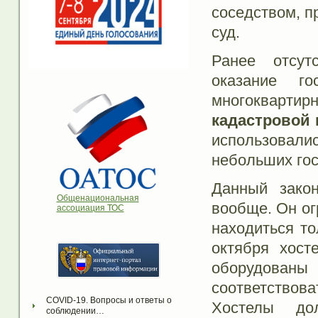
соседством, п
суд.
Ранее отсут
оказание г
многоквартир
кадастровой
использовали
небольших гос
Данный зако
Общенациональная
вообще. Он ог
ассоциация ТОС
находиться то
октября хос
оборудованы 
соответство
COVID-19. Вопросы и ответы о 
Хостелы до
соблюдении…