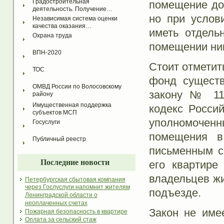
Градостроительная 
помещение до
деятельность. Получение…
но при услов
Независимая система оценки 
качества оказания…
иметь отдель
Охрана труда
помещении ник
ВПН-2020
Стоит отметит
ТОС
фонд существ
ОМВД России по Волосовскому 
закону № 11
району
Имущественная поддержка 
кодекс Росси
субъектов МСП
уполномоченн
Госуслуги
помещения в
Публичный реестр
письменным с
Последние новости
его квартире
владельцев ж
Петербургская сбытовая компания
через Гослуслуги напомнит жителям
подъезде.
Ленинградской области о
неоплаченных счетах
Закон не име
Пожарная безопасность в квартире
Оплата за сельский стаж