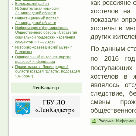
как россияне 
Волосовский район
Избирательная комиссия
хостелов на 
Ленинградской области
показали опро
Инвестиционный портал
Ленинградской области
хостелы в мн
Информация о формировании
Общественного обзора «Стратегия
других жителе
социальной поддержки населения
субъектов ПФ — 2023»
По данным сто
Историко-краеведческий музей г.
Волосово
по 2016 го
Официальный интернет-портал
правовой информации
поступающих 
Правительство Ленинградской
области (раздел "Власть", подраздел
хостелов в 
"Выборы")
являлось отс
ЛенКадастр
следствие, б
смены прож
общественного
Рубрика:
Информаци