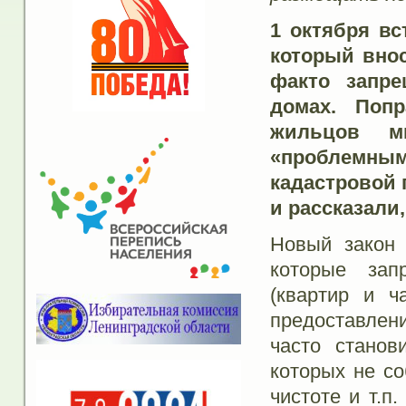
1 октября вс
который вно
факто запр
домах. Поп
жильцов м
«проблемны
кадастровой 
и рассказали
Новый закон
которые зап
(квартир и ч
предоставлени
часто станов
которых не с
чистоте и т.п