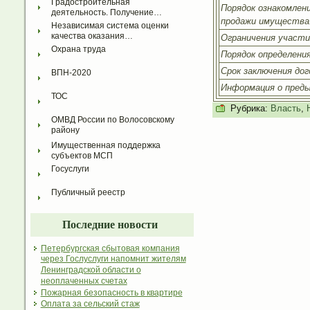
Градостроительная 
Порядок ознакомлени
деятельность. Получение…
продажи имущества
Независимая система оценки 
качества оказания…
Ограничения участи
Охрана труда
Порядок определени
Срок заключения дог
ВПН-2020
Информация о преды
ТОС
Рубрика:
Власть
,
ОМВД России по Волосовскому 
району
Имущественная поддержка 
субъектов МСП
Госуслуги
Публичный реестр
Последние новости
Петербургская сбытовая компания
через Гослуслуги напомнит жителям
Ленинградской области о
неоплаченных счетах
Пожарная безопасность в квартире
Оплата за сельский стаж