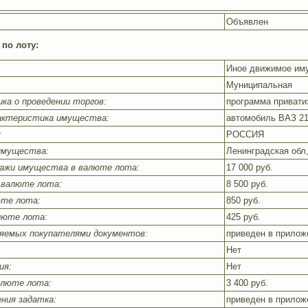
Объявлен
по лоту:
Иное движимое им
:
Муниципальная
ка о проведении торгов:
программа привати
рактеристика имущества:
автомобиль ВАЗ 21
:
РОССИЯ
имущества:
Ленинградская обл,
дажи имущества в валюте лота:
17 000 руб.
 валюте лота:
8 500 руб.
юте лота:
850 руб.
люте лота:
425 руб.
яемых покупателями документов:
приведен в прилож
Нет
ия:
Нет
алюте лота:
3 400 руб.
ения задатка:
приведен в прилож