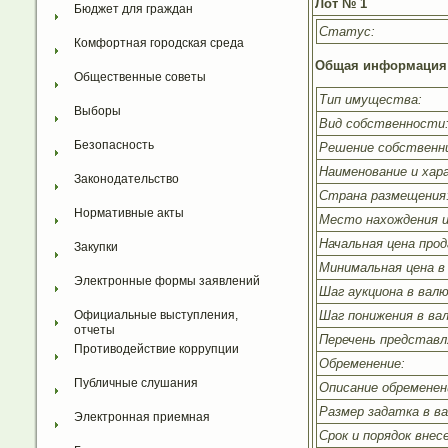
Лот № 1
Бюджет для граждан
Статус:
Комфортная городская среда
Общая информация 
Общественные советы
Тип имущества:
Выборы
Вид собственности
Безопасность
Решение собственни
Наименование и ха
Законодательство
Страна размещения
Нормативные акты
Место нахождения 
Начальная цена про
Закупки
Минимальная цена в
Электронные формы заявлений
Шаг аукциона в вал
Шаг понижения в ва
Официальные выступления, 
отчеты
Перечень представл
Противодействие коррупции
Обременение:
Публичные слушания
Описание обременен
Размер задатка в в
Электронная приемная
Срок и порядок внес