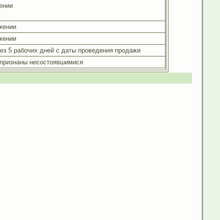
ении
жении
жении
рез 5 рабочих дней с даты проведения продажи
 признаны несостоявшимися