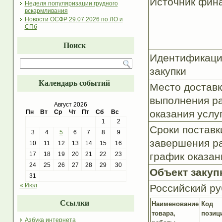
Источник фин
Неделя популяризации грудного
вскармливания
Новости ОСФР 29.07.2026 по ЛО и
СПб
Поиск
Идентификаци
закупки
Календарь событий
Место доставк
выполнения р
Август 2026
оказания услу
Пн
Вт
Ср
Чт
Пт
Сб
Вс
1
2
Сроки поставк
3
4
5
6
7
8
9
завершения р
10
11
12
13
14
15
16
график оказан
17
18
19
20
21
22
23
24
25
26
27
28
29
30
Объект закуп
31
« Июл
Российский ру
Ссылки
Наименование
Код
товара,
позиц
Азбука интернета