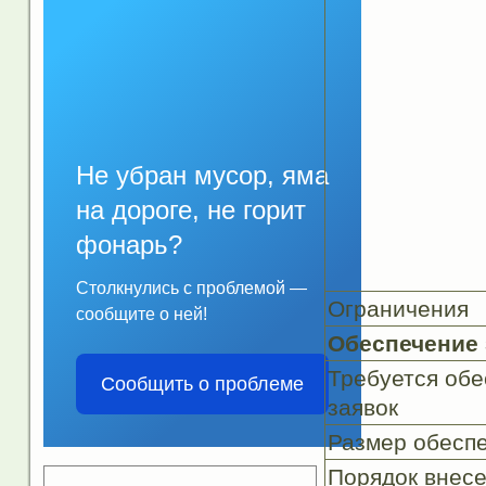
Не убран мусор, яма
на дороге, не горит
фонарь?
Столкнулись с проблемой —
Ограничения
сообщите о ней!
Обеспечение 
Требуется обе
Сообщить о проблеме
заявок
Размер обеспе
Порядок внес