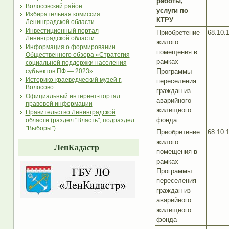
работы,
Волосовский район
услуги по
Избирательная комиссия
КТРУ
Ленинградской области
Инвестиционный портал
Приобретение
68.10.
Ленинградской области
жилого
Информация о формировании
помещения в
Общественного обзора «Стратегия
рамках
социальной поддержки населения
Программы
субъектов ПФ — 2023»
Историко-краеведческий музей г.
переселения
Волосово
граждан из
Официальный интернет-портал
аварийного
правовой информации
жилищного
Правительство Ленинградской
фонда
области (раздел "Власть", подраздел
"Выборы")
Приобретение
68.10.
жилого
ЛенКадастр
помещения в
рамках
Программы
переселения
граждан из
аварийного
жилищного
фонда