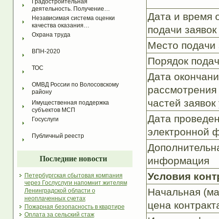
Градостроительная 
деятельность. Получение…
Дата и время 
Независимая система оценки 
качества оказания…
подачи заявок
Охрана труда
Место подачи 
ВПН-2020
Порядок подач
ТОС
Дата окончани
ОМВД России по Волосовскому 
рассмотрения
району
частей заявок
Имущественная поддержка 
субъектов МСП
Дата проведен
Госуслуги
электронной 
Публичный реестр
Дополнительн
Последние новости
информация
Условия конт
Петербургская сбытовая компания
через Гослуслуги напомнит жителям
Начальная (ма
Ленинградской области о
неоплаченных счетах
цена контракт
Пожарная безопасность в квартире
Оплата за сельский стаж