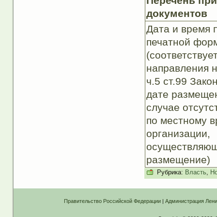
Перечень пр
документов
Дата и время 
печатной фор
(соответствуе
направления н
ч.5 ст.99 Зако
дате размещен
случае отсутс
по местному 
организации,
осуществляю
размещение)
Рубрика:
Власть
,
Но
Правительство Российской Федерации
|
Администрация Лени