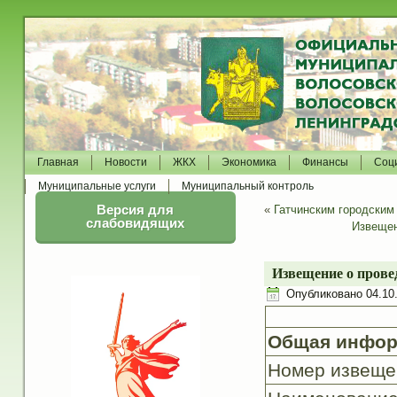
Главная
Новости
ЖКХ
Экономика
Финансы
Соц
Муниципальные услуги
Муниципальный контроль
Версия для
«
Гатчинским городским
слабовидящих
Извещен
Извещение о прове
Опубликовано
04.10
Общая инфор
Номер извеще