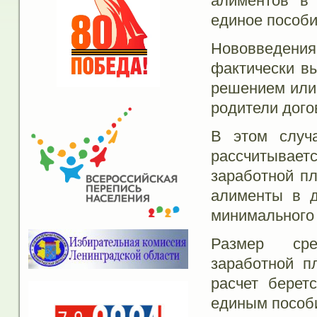
алиментов в
единое пособи
Нововведени
фактически в
решением или 
родители дого
В этом случ
рассчитывает
заработной п
алименты в д
минимального
Размер сре
заработной п
расчет берет
единым пособ