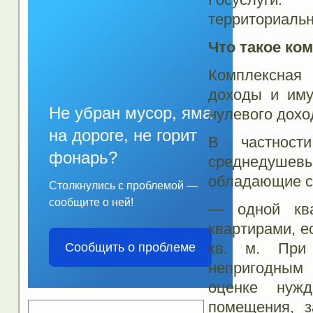
территориальн
Что такое ко
Комплексная 
доходы и иму
Не убран мусор, яма
нулевого дохо
на дороге, не горит
В частност
фонарь?
среднедушев
обладающие с
Столкнулись с проблемой —
сообщите о ней!
— одной ква
квартирами, е
кв. м. При
Сообщить о проблеме
непригодным
оценке нуж
помещения, з