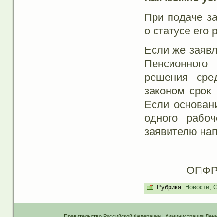
При подаче за
о статусе его
Если же заявл
Пенсионного
решения сре
законом срок 
Если основани
одного рабо
заявителю нап
ОПФР 
Рубрика:
Новости
,
О
Правительство Российской Федерации
|
Администрация Лени