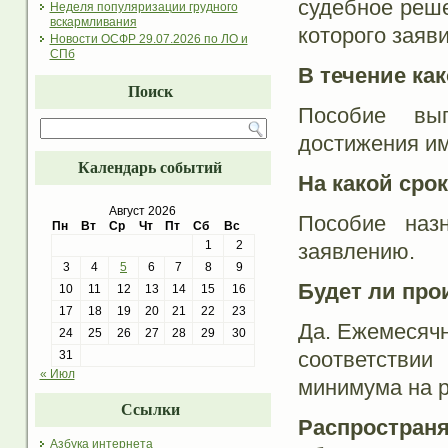
судебное реше
Неделя популяризации грудного
вскармливания
которого заяв
Новости ОСФР 29.07.2026 по ЛО и
СПб
В течение ка
Поиск
Пособие вы
достижения им
Календарь событий
На какой сро
Август 2026
Пособие наз
Пн
Вт
Ср
Чт
Пт
Сб
Вс
1
2
заявлению.
3
4
5
6
7
8
9
Будет ли пр
10
11
12
13
14
15
16
17
18
19
20
21
22
23
Да. Ежемесячн
24
25
26
27
28
29
30
соответстви
31
« Июл
минимума на р
Ссылки
Распространя
Азбука интернета