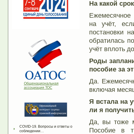
На какой сро
Ежемесячное 
на учёт, ес
постановки н
обратилась по
учёт вплоть до
Роды заплани
пособие за э
Да. Ежемесяч
Общенациональная
ассоциация ТОС
включая месяц
Я встала на у
ли я получит
Да, вы тоже 
COVID-19. Вопросы и ответы о 
Пособие в т
соблюдении…