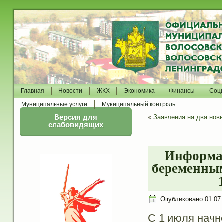
Главная
Новости
ЖКХ
Экономика
Финансы
Соц
Муниципальные услуги
Муниципальный контроль
Версия для
«
Заявления на два нов
слабовидящих
Информац
беременным
Опубликовано
01.07
С 1 июля начн