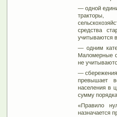
— одной едини
тракторы
сельскохозяй
средства ст
учитываются в
— одним кате
Маломерные с
не учитываютс
— сбережениям
превышает в
населения в ц
сумму порядка
«Правило нул
назначается п