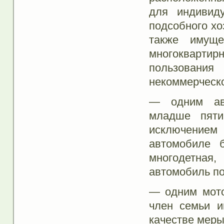
для индивиду
подсобного хо
также имущ
многоквартир
пользовани
некоммерческо
— одним авт
младше пяти
исключением 
автомобиле 
многодетна
автомобиль по
— одним мото
член семьи и
качестве меры