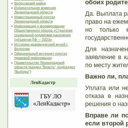
обоих родит
Волосовский район
Избирательная комиссия
Да. Выплата р
Ленинградской области
Инвестиционный портал
право на ежем
Ленинградской области
Информация о формировании
но только 
Общественного обзора «Стратегия
социальной поддержки населения
государственн
субъектов ПФ — 2023»
Историко-краеведческий музей г.
Для назначе
Волосово
Официальный интернет-портал
заявление в 
правовой информации
Правительство Ленинградской
по месту жите
области (раздел "Власть", подраздел
"Выборы")
Важно ли, пл
ЛенКадастр
Уплата или н
отказа в наз
решения о наз
Вправе ли по
если второй 