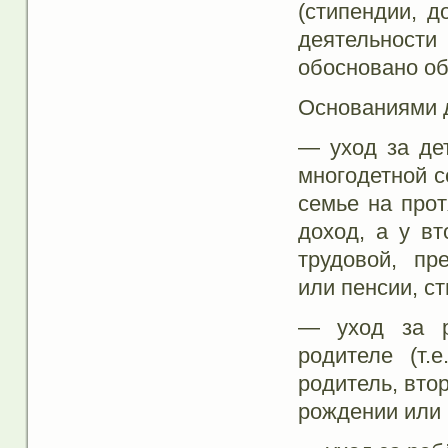
(стипендии, д
деятельност
обосновано о
Основаниями д
— уход за дет
многодетной с
семье на про
доход, а у в
трудовой, пр
или пенсии, ст
— уход за р
родителе (т.
родитель, вто
рождении или 