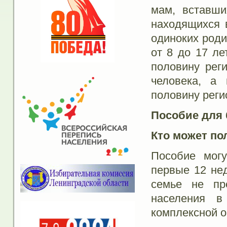
мам, вставши
находящихся 
одиноких роди
от 8 до 17 ле
половину рег
человека, а 
половину реги
Пособие для
Кто может по
Пособие мог
первые 12 нед
семье не пр
населения в
комплексной о