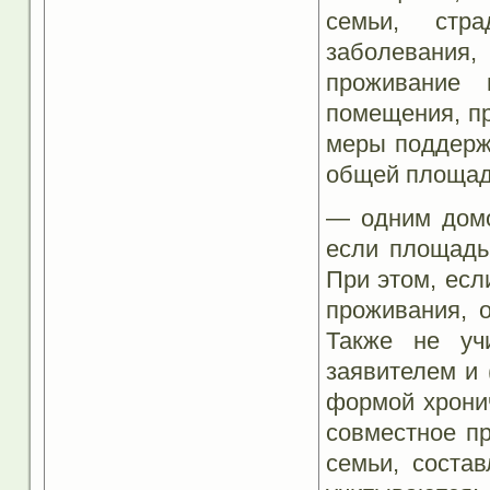
семьи, стр
заболевани
проживание
помещения, пр
меры поддержк
общей площади
— одним домо
если площадь
При этом, ес
проживания, 
Также не уч
заявителем и 
формой хронич
совместное п
семьи, соста