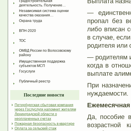
Выплата назна
Градостроительная 
деятельность. Получение…
Независимая система оценки 
— единственн
качества оказания…
пропал без в
Охрана труда
либо вписан с
ВПН-2020
в случае, есл
ТОС
родителя или 
ОМВД России по Волосовскому 
району
— родителям и
Имущественная поддержка 
когда в отнош
субъектов МСП
Госуслуги
выплате алим
Публичный реестр
При назначен
нуждаемости.
Последние новости
Ежемесячная 
Петербургская сбытовая компания
через Гослуслуги напомнит жителям
Ленинградской области о
Да, пособие 
неоплаченных счетах
возрастной к
Пожарная безопасность в квартире
Оплата за сельский стаж