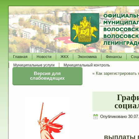
Главная
Новости
ЖКХ
Экономика
Финансы
Соц
Муниципальные услуги
Муниципальный контроль
Версия для
«
Как зарегистрировать
слабовидящих
Граф
социа
Опубликовано
30.07
выплаты 