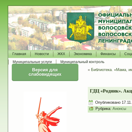
Главная
Новости
ЖКХ
Экономика
Финансы
Соц
Муниципальные услуги
Муниципальный контроль
Версия для
«
Библиотека. «Мама, им
слабовидящих
ГДЦ «Родник». Акц
Опубликовано
17.11
Рубрика:
Анонсы