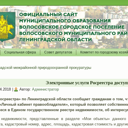
Социальная сфера
Совет депутатов
Комитет по городскому хозя
адской межрайонной природоохранной прокуратуры
Электронные услуги Росреестра досту
4.2018
|
Автор:
Администратор
среестра» по Ленинградской области сообщает гражданам о том, ч
«Личный кабинет правообладателя», который позволяет собственн
еся в Едином государственном реестре недвижимости, об интерес
 недвижимости, представленные в разделе «Мои объекты» данного 
а, кадастровый номер, адрес, площадь, кадастровая стоимость и други