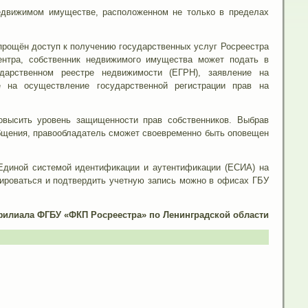
недвижимом имуществе, расположенном не только в пределах
рощён доступ к получению государственных услуг Росреестра
ентра, собственник недвижимого имущества может подать в
дарственном реестре недвижимости (ЕГРН), заявление на
е на осуществление государственной регистрации прав на
овысить уровень защищенности прав собственников. Выбрав
бщения, правообладатель сможет своевременно быть оповещен
 Единой системой идентификации и аутентификации (ЕСИА) на
рироваться и подтвердить учетную запись можно в офисах ГБУ
филиала ФГБУ «ФКП Росреестра» по Ленинградской области