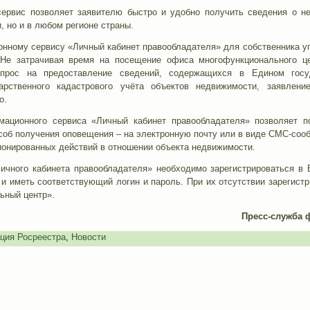
сервис позволяет заявителю быстро и удобно получить сведения о 
, но и в любом регионе страны.
нному сервису «Личный кабинет правообладателя» для собственника уп
 Не затрачивая время на посещение офиса многофункционального ц
апрос на предоставление сведений, содержащихся в Едином госу
арственного кадастрового учёта объектов недвижимости, заявлени
о.
мационного сервиса «Личный кабинет правообладателя» позволяет п
соб получения оповещения – на электронную почту или в виде СМС-соо
ионированных действий в отношении объекта недвижимости.
ичного кабинета правообладателя» необходимо зарегистрироваться в
и иметь соответствующий логин и пароль. При их отсутствии зарегист
ьный центр».
Пресс-служба 
ция Росреестра
,
Новости