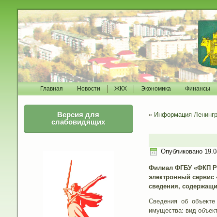
Главная
Новости
ЖКХ
Экономика
Финансы
Версия для
«
Информация Ленингр
слабовидящих
Опубликовано
19.0
Филиал ФГБУ «ФКП Ро
электронный сервис 
сведения, содержащи
Сведения об объекте
имущества: вид объект