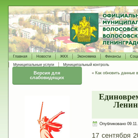
Главная
Новости
ЖКХ
Экономика
Финансы
Соц
Муниципальные услуги
Муниципальный контроль
Версия для
«
Как обновить данные 
слабовидящих
Единовре
Ленинг
Опубликовано
09.11
17 сентября 2