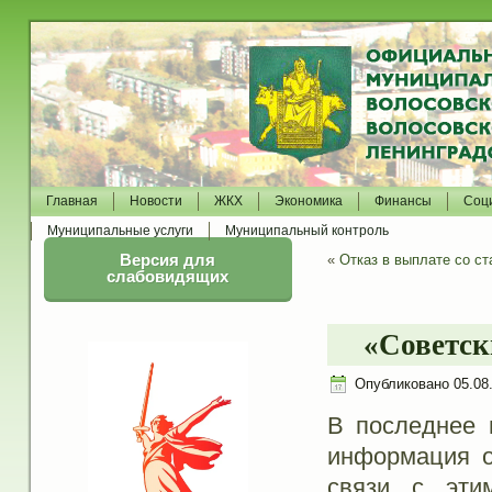
Главная
Новости
ЖКХ
Экономика
Финансы
Соц
Муниципальные услуги
Муниципальный контроль
Версия для
«
Отказ в выплате со ст
слабовидящих
«Cоветск
Опубликовано
05.08
В последнее 
информация о
связи с эти