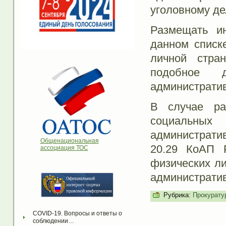
уголовному де
Размещать и
данном списк
личной стра
подобное д
административ
В случае ра
социальны
администрати
Общенациональная
20.29 КоАП 
ассоциация ТОС
физических ли
административ
Рубрика:
Прокурату
COVID-19. Вопросы и ответы о 
соблюдении…