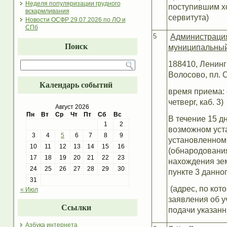
Неделя популяризации грудного
поступившим х
вскармливания
сервитута)
Новости ОСФР 29.07.2026 по ЛО и
СПб
5
Администрация
Поиск
муниципальный
188410, Ленинг
Волосово, пл. С
Календарь событий
время приема: с
четверг, каб. 3)
Август 2026
Пн
Вт
Ср
Чт
Пт
Сб
Вс
В течение 15 д
1
2
возможном уста
3
4
5
6
7
8
9
установленном
10
11
12
13
14
15
16
(обнародования
17
18
19
20
21
22
23
нахождения зем
24
25
26
27
28
29
30
пункте 3 данно
31
(адрес, по кот
« Июл
заявления об у
Ссылки
подачи указанн
Азбука интернета