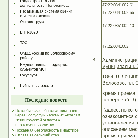
Градостроительная 
47:22:0341002:61
деятельность. Получение…
Независимая система оценки 
47:22:0341002:56
качества оказания…
Охрана труда
47:22:0351002:10
ВПН-2020
ТОС
47:22:0341002
ОМВД России по Волосовскому 
району
4
Администрация
Имущественная поддержка 
муниципальный
субъектов МСП
Госуслуги
188410, Ленинг
Волосово, пл. С
Публичный реестр
время приема: с
четверг, каб. 3)
Последние новости
(адрес, по кот
Петербургская сбытовая компания
через Гослуслуги напомнит жителям
ознакомиться с
Ленинградской области о
установлении п
неоплаченных счетах
описанием мест
Пожарная безопасность в квартире
время приема 
Оплата за сельский стаж