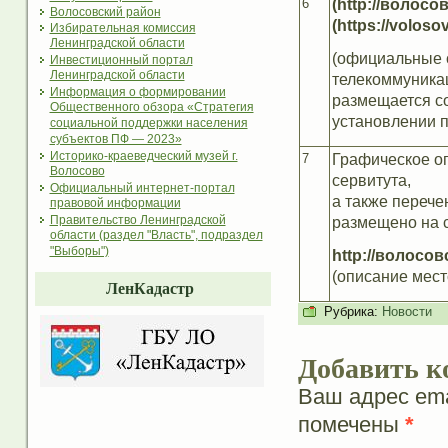
6
(http://волосо
Волосовский район
(https://voloso
Избирательная комиссия
Ленинградской области
(официальные 
Инвестиционный портал
Ленинградской области
телекоммуникац
Информация о формировании
размещается с
Общественного обзора «Стратегия
установлении п
социальной поддержки населения
субъектов ПФ — 2023»
Историко-краеведческий музей г.
7
Графическое о
Волосово
сервитута,
Официальный интернет-портал
а также перече
правовой информации
Правительство Ленинградской
размещено на 
области (раздел "Власть", подраздел
"Выборы")
http://волосо
(описание мест
ЛенКадастр
Рубрика:
Новости
Добавить к
Ваш адрес ema
помечены
*