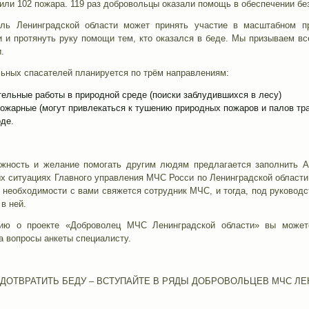
ли 102 пожара. 119 раз добровольцы оказали помощь в обеспечении бе
ль Ленинградской области может принять участие в масштабном 
и и протянуть руку помощи тем, кто оказался в беде. Мы призываем 
.
ьных спасателей планируется по трём направлениям:
ельные работы в природной среде (поиски заблудившихся в лесу)
ожарные (могут привлекаться к тушению природных пожаров и палов тр
де.
ность и желание помогать другим людям предлагается заполнить
х ситуациях Главного управления МЧС Росси по Ленинградской области
е необходимости с вами свяжется сотрудник МЧС, и тогда, под руково
в ней.
ю о проекте «Доброволец МЧС Ленинградской области» вы можете у
а вопросы анкеты специалисту.
ДОТВРАТИТЬ БЕДУ – ВСТУПАЙТЕ В РЯДЫ ДОБРОВОЛЬЦЕВ МЧС ЛЕ