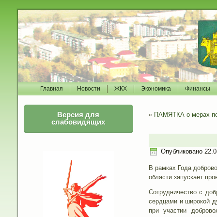
Главная
Новости
ЖКХ
Экономика
Финансы
Версия для
«
ПАМЯТКА о мерах по
слабовидящих
Опубликовано
22.0
В рамках Года добров
области запускает пр
Сотрудничество с доб
сердцами и широкой д
при участии доброво