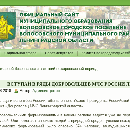
Социальная сфера
Совет депутатов
Комитет по городскому хозя
жарной безопасности в летний пожароопасный период
ВСТУПАЙ В РЯДЫ ДОБРОВОЛЬЦЕВ МЧС РОССИИ 
8.2018
|
Автор:
Администратор
ольца и волонтёра России, объявленного Указом Президента Российско
оект «Доброволец МЧС Ленинградской области».
ровольческими формированиями в нашем регионе ведётся уже не пер
ушой. Они помогают в поиске людей в природной среде, тушении пожар
льческих формирований было спасено 574 человек, заблудившихс