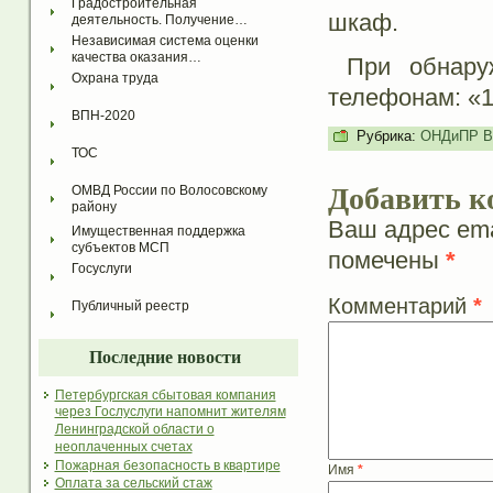
Градостроительная 
шкаф.
деятельность. Получение…
Независимая система оценки 
качества оказания…
При обнаруж
Охрана труда
телефонам: «1
ВПН-2020
Рубрика:
ОНДиПР Во
ТОС
Добавить к
ОМВД России по Волосовскому 
району
Ваш адрес ema
Имущественная поддержка 
субъектов МСП
помечены
*
Госуслуги
Комментарий
*
Публичный реестр
Последние новости
Петербургская сбытовая компания
через Гослуслуги напомнит жителям
Ленинградской области о
неоплаченных счетах
Пожарная безопасность в квартире
Имя
*
Оплата за сельский стаж