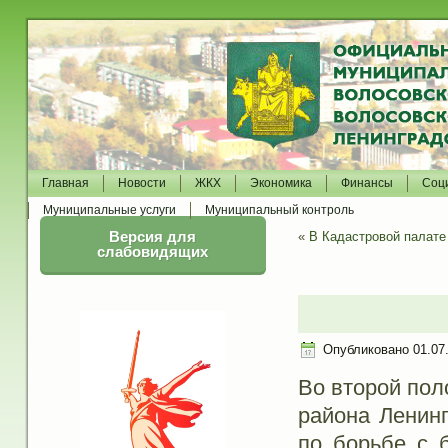
Главная
Новости
ЖКХ
Экономика
Финансы
Соц
Муниципальные услуги
Муниципальный контроль
Версия для
«
В Кадастровой палате
слабовидящих
Опубликовано
01.07
Во второй пол
района Ленинг
по борьбе с 