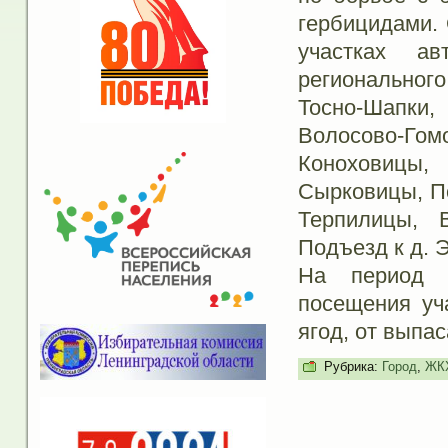
гербицидами. 
участках ав
регионального
Тосно-Шапк
Волосово-Г
Коноховицы, 
Сырковицы, По
Терпилицы, В
Подъезд к д. 
На период о
посещения уч
ягод, от выпас
Рубрика:
Город
,
ЖК