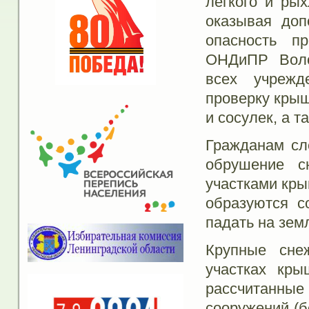
легкого и рых
оказывая доп
опасность п
ОНДиПР Воло
всех учрежд
проверку крыш
и сосулек, а т
Гражданам сл
обрушение с
участками кры
образуются с
падать на зем
Крупные сне
участках кры
рассчитанн
сооружений (б