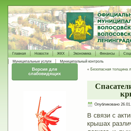
Главная
Новости
ЖКХ
Экономика
Финансы
Соц
Муниципальные услуги
Муниципальный контроль
Версия для
«
Безопасная толщина 
слабовидящих
Спасател
кр
Опубликовано
26.01
В связи с акт
крышах различ