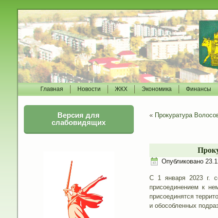
Главная
Новости
ЖКХ
Экономика
Финансы
Версия для
«
Прокуратура Волосо
слабовидящих
Проку
Опубликовано
23.1
С 1 января 2023 г. 
присоединением к не
присоединятся террит
и обособленных подра