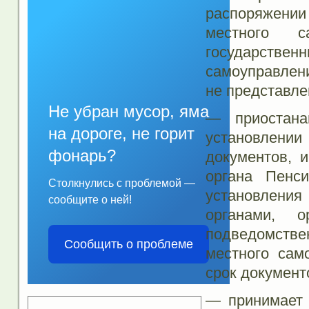
распоряжени
местного с
государств
самоуправлени
не представле
Не убран мусор, яма
— приостана
на дороге, не горит
установлени
фонарь?
документов, 
органа Пенс
Столкнулись с проблемой —
установления
сообщите о ней!
органами, о
подведомстве
Сообщить о проблеме
местного сам
срок документ
— принимает 