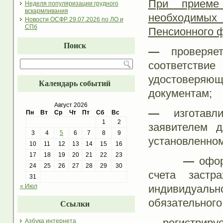
При приеме
Неделя популяризации грудного
вскармливания
необходимы
Новости ОСФР 29.07.2026 по ЛО и
СПб
Пенсионного 
Поиск
—
проверяет
соответстви
удостоверяю
Календарь событий
документам;
Август 2026
—
изготавли
Пн
Вт
Ср
Чт
Пт
Сб
Вс
1
2
заявителем д
3
4
5
6
7
8
9
установленном
10
11
12
13
14
15
16
17
18
19
20
21
22
23
—
офор
24
25
26
27
28
29
30
счета застр
31
индивидуальн
« Июл
обязательного
Ссылки
—
регистрируе
Азбука интернета