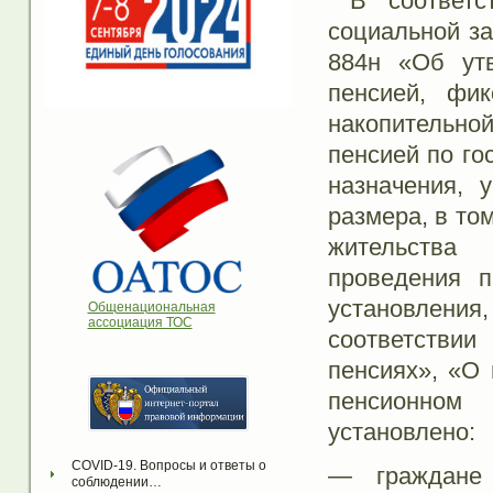
В соответс
социальной з
884н «Об ут
пенсией, фик
накопительно
пенсией по го
назначения, у
размера, в то
жительства
проведения 
установления,
Общенациональная
ассоциация ТОС
соответстви
пенсиях», «О 
пенсионном
установлено:
COVID-19. Вопросы и ответы о 
— граждане 
соблюдении…