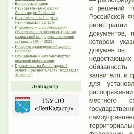
Волосовский район
и решений те
Избирательная комиссия
Ленинградской области
Российской Ф
Инвестиционный портал
Ленинградской области
регистраци
Информация о формировании
документов, 
Общественного обзора «Стратегия
социальной поддержки населения
котором указ
субъектов ПФ — 2023»
Историко-краеведческий музей г.
документов,
Волосово
Официальный интернет-портал
недостающих
правовой информации
обязанность
Правительство Ленинградской
области (раздел "Власть", подраздел
заявителя, и 
"Выборы")
для установ
ЛенКадастр
распоряжени
местного с
государств
самоуправле
территориаль
Федерации и 