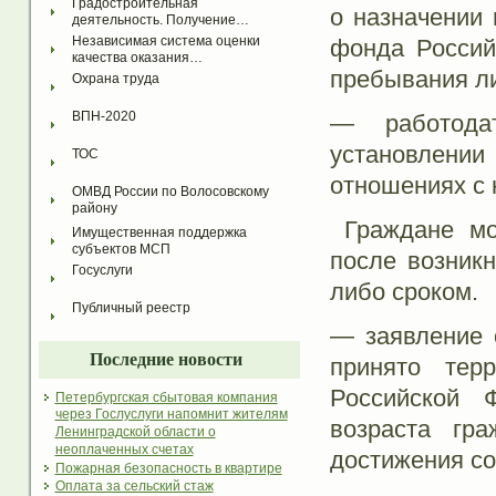
Градостроительная 
о назначении 
деятельность. Получение…
Независимая система оценки 
фонда Россий
качества оказания…
пребывания ли
Охрана труда
ВПН-2020
— работода
установлении
ТОС
отношениях с 
ОМВД России по Волосовскому 
району
Граждане мо
Имущественная поддержка 
субъектов МСП
после возникн
Госуслуги
либо сроком.
Публичный реестр
— заявление 
Последние новости
принято тер
Российской 
Петербургская сбытовая компания
через Гослуслуги напомнит жителям
возраста гр
Ленинградской области о
неоплаченных счетах
достижения со
Пожарная безопасность в квартире
Оплата за сельский стаж