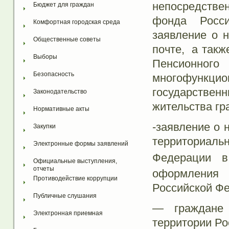
непосредстве
Бюджет для граждан
фонда Росси
Комфортная городская среда
заявление о 
Общественные советы
почте, а такж
Выборы
Пенсионног
Безопасность
многофунк
государств
Законодательство
жительства гр
Нормативные акты
-заявление о 
Закупки
территориал
Электронные формы заявлений
Федерации в
Официальные выступления, 
отчеты
оформления 
Противодействие коррупции
Российской Ф
Публичные слушания
— граждане 
Электронная приемная
территории Ро