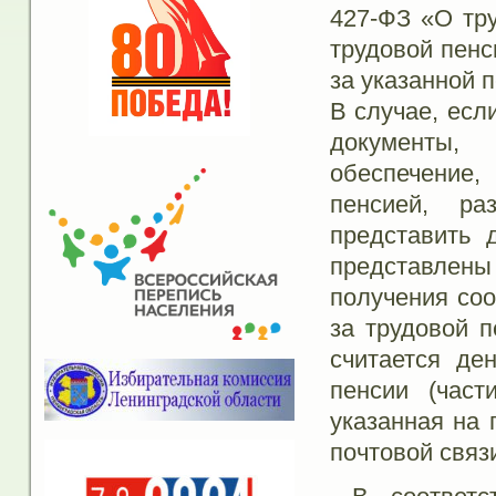
427-ФЗ «О тру
трудовой пенс
за указанной 
В случае, есл
документы,
обеспечение
пенсией, ра
представить 
представлены
получения со
за трудовой п
считается де
пенсии (част
указанная на
почтовой связ