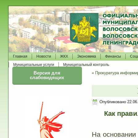
Главная
Новости
ЖКХ
Экономика
Финансы
Соц
Муниципальные услуги
Муниципальный контроль
Версия для
«
Прокуратура информи
слабовидящих
Опубликовано
22.06
Как прав
На основании 