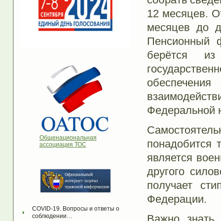
12 месяцев. О
месяцев до д
Пенсионный ф
берётся из
государстве
обеспечения
взаимодейств
Федеральной 
Самостояте
Общенациональная
понадобится т
ассоциация ТОС
является вое
другого силов
получает сти
Федерации.
COVID-19. Вопросы и ответы о 
Важно знать,
соблюдении…