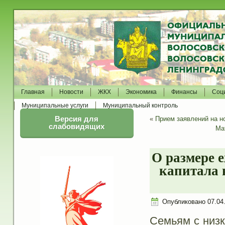
Главная
Новости
ЖКХ
Экономика
Финансы
Соц
Муниципальные услуги
Муниципальный контроль
Версия для
«
Прием заявлений на но
слабовидящих
Ма
О размере 
капитала 
Опубликовано
07.04
Семьям с низк