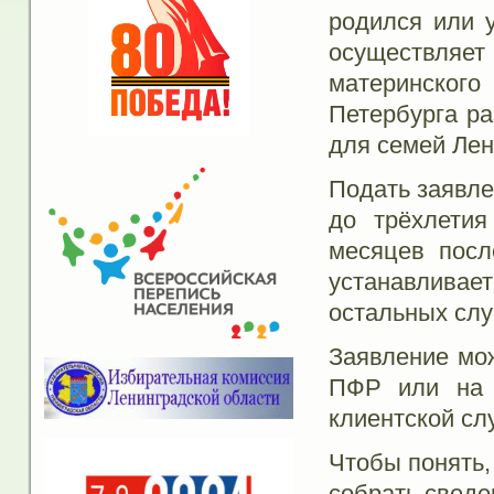
родился или 
осуществля
материнского
Петербурга ра
для семей Лен
Подать заявле
до трёхлети
месяцев посл
устанавлива
остальных слу
Заявление мож
ПФР или на 
клиентской сл
Чтобы понять,
собрать сведе