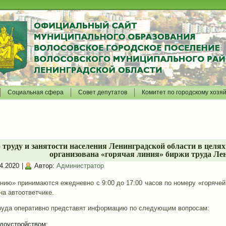
Социальная сфера
Совет депутатов
Комитет по городскому хозя
 труду и занятости населения Ленинградской области в цел
организована «горячая линия» биржи труда Лен
4.2020
|
Автор:
Администратор
нию» принимаются ежедневно с 9:00 до 17:00 часов по номеру «горячей 
на автоответчике.
руда оперативно представят информацию по следующим вопросам:
удоустройством;