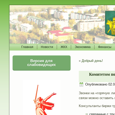
Главная
Новости
ЖКХ
Экономика
Финансы
Версия для
«
Добрый день!
слабовидящих
Комитетом по
Опубликовано
02.0
Звонки на «горячую ли
связи можно оставить 
Консультанты биржи т
связанные с тр