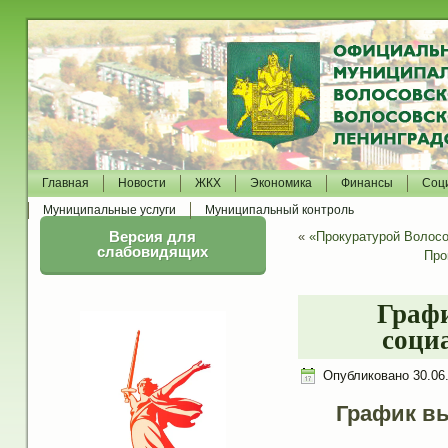
Главная
Новости
ЖКХ
Экономика
Финансы
Соц
Муниципальные услуги
Муниципальный контроль
Версия для
«
«Прокуратурой Волосо
слабовидящих
Про
Граф
соци
Опубликовано
30.06
График в