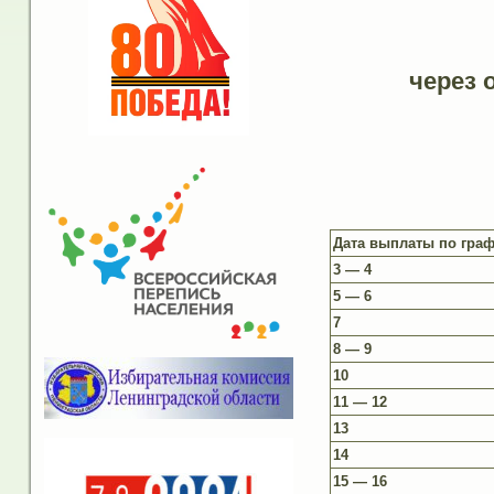
через 
Дата выплаты по гра
3 — 4
5 — 6
7
8 — 9
10
11 — 12
13
14
15 — 16