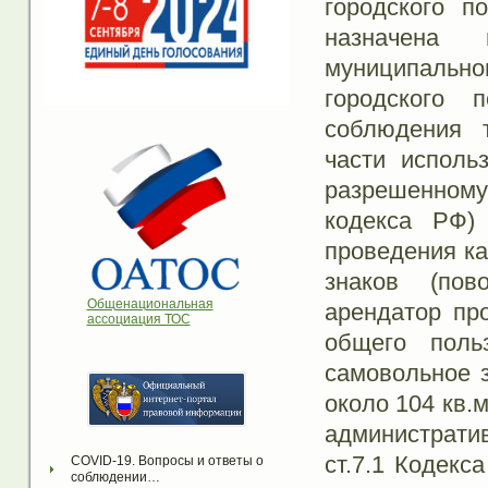
городского 
назначена 
муниципальн
городского 
соблюдения т
части исполь
разрешенном
кодекса РФ)
проведения к
знаков (пов
Общенациональная
арендатор пр
ассоциация ТОС
общего поль
самовольное 
около 104 кв.
администрат
ст.7.1 Кодекс
COVID-19. Вопросы и ответы о 
соблюдении…