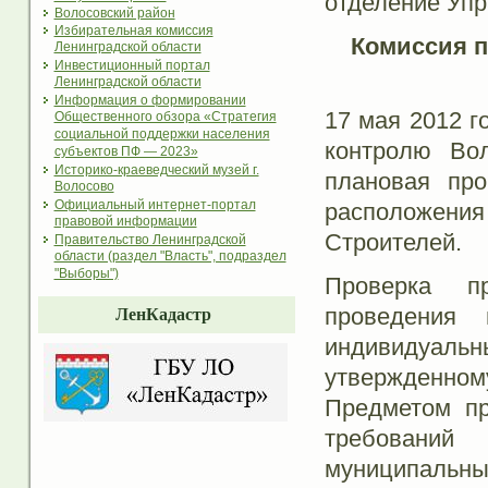
отделение Упр
Волосовский район
Избирательная комиссия
Комиссия 
Ленинградской области
Инвестиционный портал
Ленинградской области
Информация о формировании
17 мая 2012 г
Общественного обзора «Стратегия
социальной поддержки населения
контролю Вол
субъектов ПФ — 2023»
Историко-краеведческий музей г.
плановая пр
Волосово
Официальный интернет-портал
расположени
правовой информации
Строителей.
Правительство Ленинградской
области (раздел "Власть", подраздел
"Выборы")
Проверка п
проведения
ЛенКадастр
индивидуал
утвержденно
Предметом пр
требовани
муниципальны