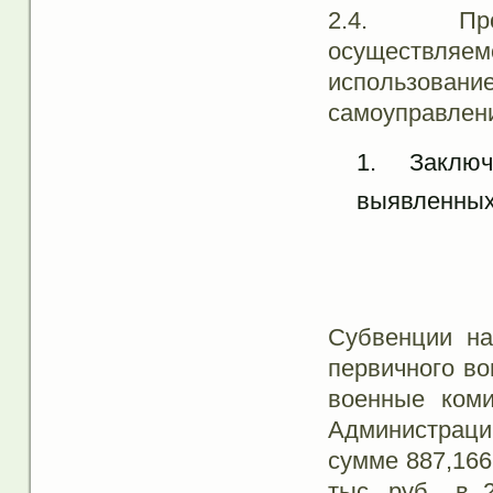
2.4. Провер
осуществля
использов
самоуправлен
Заклю
выявленных
Субвенции на
первичного во
военные коми
Администрации
сумме 887,166 
тыс. руб., в 