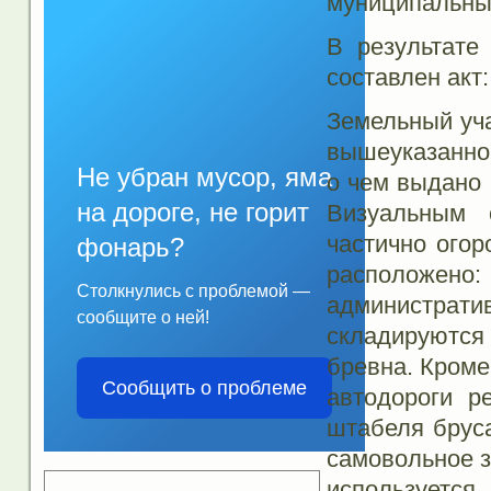
муниципальны
В результате
составлен акт:
Земельный уча
вышеуказанном
Не убран мусор, яма
о чем выдано 
на дороге, не горит
Визуальным 
частично огор
фонарь?
расположен
Столкнулись с проблемой —
администра
сообщите о ней!
складируются 
бревна. Кроме
Сообщить о проблеме
автодороги р
штабеля бруса
самовольное з
используетс