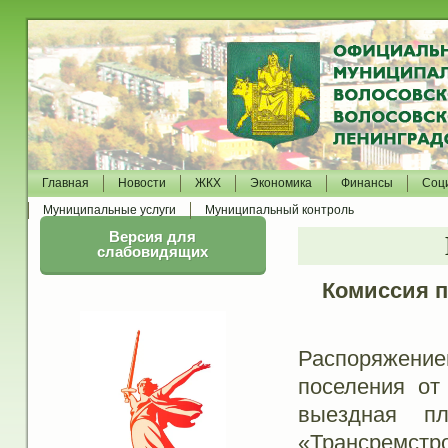
Главная
Новости
ЖКХ
Экономика
Финансы
Соц
Муниципальные услуги
Муниципальный контроль
Версия для
слабовидящих
Комиссия 
Распоряжение
поселения о
выездная п
«Трансремстр