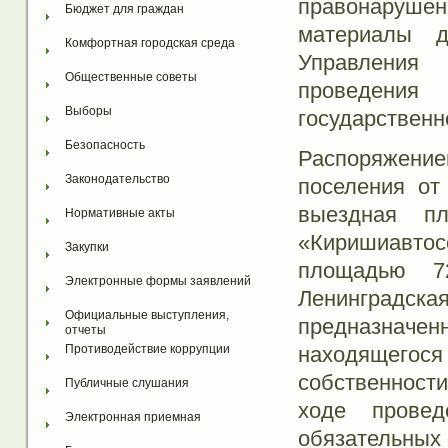
правонарушен
Бюджет для граждан
материалы д
Комфортная городская среда
Управления 
Общественные советы
проведени
Выборы
государственн
Безопасность
Распоряжение
Законодательство
поселения о
выездная п
Нормативные акты
«Киришиавтос
Закупки
площадью 7
Электронные формы заявлений
Ленинградская
Официальные выступления, 
предназначен
отчеты
находящего
Противодействие коррупции
собственност
Публичные слушания
ходе прове
Электронная приемная
обязательных