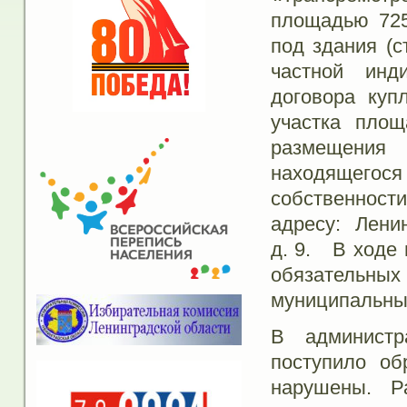
площадью 725
под здания (с
частной инд
договора куп
участка пло
размещения
находящего
собственност
адресу: Ленин
д. 9. В ходе
обязательных
муниципальны
В администр
поступило о
нарушены. Р