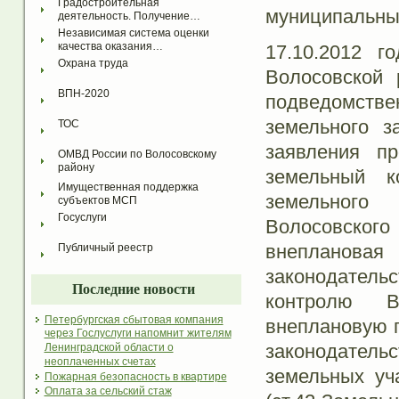
Градостроительная 
муниципальны
деятельность. Получение…
Независимая система оценки 
качества оказания…
17.10.2012 г
Охрана труда
Волосовской
ВПН-2020
подведомств
земельного з
ТОС
заявления пр
ОМВД России по Волосовскому 
району
земельный к
Имущественная поддержка 
земельного 
субъектов МСП
Госуслуги
Волосовског
внепланова
Публичный реестр
законодательс
Последние новости
контролю Во
Петербургская сбытовая компания
внеплановую 
через Гослуслуги напомнит жителям
законодател
Ленинградской области о
неоплаченных счетах
земельных уч
Пожарная безопасность в квартире
Оплата за сельский стаж