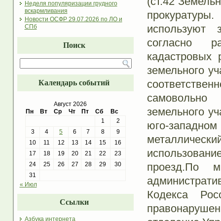
(ст.42 Земель
Неделя популяризации грудного
вскармливания
прокуратуры.
Новости ОСФР 29.07.2026 по ЛО и
используют 
СПб
согласно р
Поиск
кадастровых 
земельного уч
соответствен
Календарь событий
самовольно 
Август 2026
земельного уч
Пн
Вт
Ср
Чт
Пт
Сб
Вс
1
2
юго-западном
3
4
5
6
7
8
9
металличес
10
11
12
13
14
15
16
использование
17
18
19
20
21
22
23
проезд.По 
24
25
26
27
28
29
30
31
административ
« Июл
Кодекса Рос
Ссылки
правонарушен
Азбука интернета