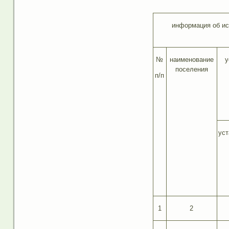
информация об ис
№
наименование
у
поселения
п/п
уст
1
2