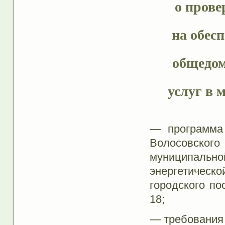
о прове
на обес
общедом
услуг в 
— программа 
Волосовског
муниципально
энергетическо
городского по
18;
— требования