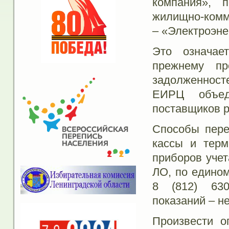
компания», 
жилищно-комм
– «Электроэне
Это означае
прежнему п
задолженност
ЕИРЦ объед
поставщиков р
Способы пере
кассы и терм
приборов уче
ЛО, по едином
8 (812) 630
показаний – н
Произвести о