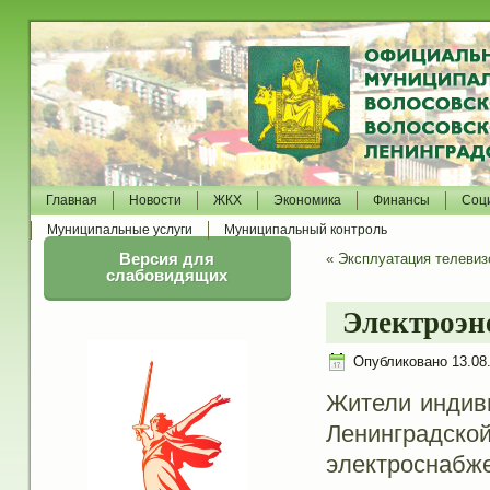
Главная
Новости
ЖКХ
Экономика
Финансы
Соц
Муниципальные услуги
Муниципальный контроль
Версия для
«
Эксплуатация телевиз
слабовидящих
Электроэн
Опубликовано
13.08
Жители индив
Ленинград
электросна