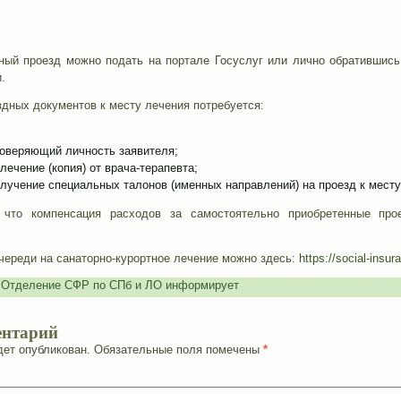
ный проезд можно подать на портале Госуслуг или лично обратившис
.
дных документов к месту лечения потребуется:
товеряющий личность заявителя;
лечение (копия) от врача-терапевта;
олучение специальных талонов (именных направлений) на проезд к мест
что компенсация расходов за самостоятельно приобретенные про
череди на санаторно-курортное лечение можно здесь:
https://social-insur
,
Отделение СФР по СПб и ЛО информирует
ентарий
дет опубликован.
Обязательные поля помечены
*