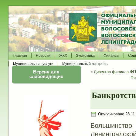
Главная
Новости
ЖКХ
Экономика
Финансы
Соц
Муниципальные услуги
Муниципальный контроль
Версия для
«
Директор филиала ФГ
слабовидящих
Фи
Банкротств
Опубликовано
28.11
Большинств
Ленинградской