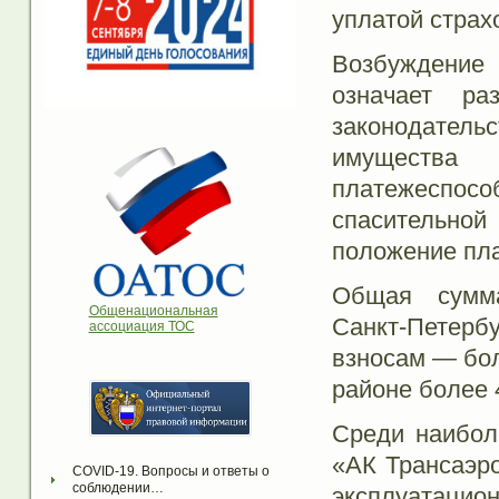
уплатой страх
Возбуждение
означает ра
законодательс
имущества
платежеспос
спасительной
положение пл
Общая сумма
Общенациональная
Санкт-Петерб
ассоциация ТОС
взносам — бол
районе более 
Среди наибол
«АК Трансаэр
COVID-19. Вопросы и ответы о 
соблюдении…
эксплуатацио