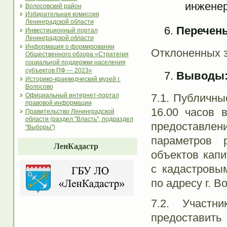
инженер
Волосовский район
Избирательная комиссия
Ленинградской области
Перечень
Инвестиционный портал
Ленинградской области
Информация о формировании
Отклоненных з
Общественного обзора «Стратегия
социальной поддержки населения
субъектов ПФ — 2023»
Выводы
Историко-краеведческий музей г.
Волосово
7.1. Публичны
Официальный интернет-портал
правовой информации
16.00 часов 
Правительство Ленинградской
области (раздел "Власть", подраздел
предоставлен
"Выборы")
параметров р
ЛенКадастр
объектов капи
с кадастровы
по адресу г. В
7.2. Участн
предоставить