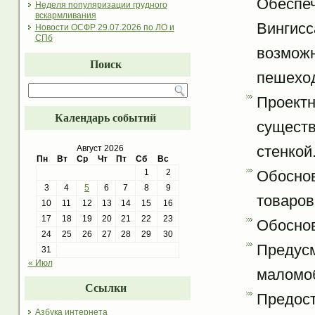
Обеспе
Неделя популяризации грудного
вскармливания
Вингис
Новости ОСФР 29.07.2026 по ЛО и
СПб
возможн
Поиск
пешехо
Проек
Календарь событий
сущест
стенкой
Август 2026
Пн
Вт
Ср
Чт
Пт
Сб
Вс
Обосно
1
2
3
4
5
6
7
8
9
товаров
10
11
12
13
14
15
16
17
18
19
20
21
22
23
Обоснов
24
25
26
27
28
29
30
Преду
31
« Июл
маломоб
Ссылки
Предос
Азбука интернета