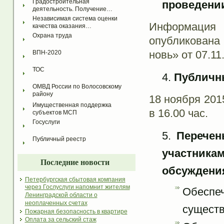
Градостроительная 
проведени
деятельность. Получение…
Независимая система оценки 
Информаци
качества оказания…
Охрана труда
опубликована 
новь» от 07.11
ВПН-2020
ТОС
Публичн
ОМВД России по Волосовскому 
району
18 ноября 201
Имущественная поддержка 
в 16.00 час.
субъектов МСП
Госуслуги
Перечен
Публичный реестр
участника
Последние новости
обсуждения
Петербургская сбытовая компания
через Гослуслуги напомнит жителям
Обеспе
Ленинградской области о
неоплаченных счетах
существ
Пожарная безопасность в квартире
Оплата за сельский стаж