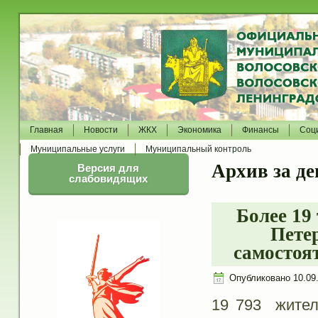
Главная
Новости
ЖКХ
Экономика
Финансы
Соц
Муниципальные услуги
Муниципальный контроль
Архив за де
Версия для
слабовидящих
Более 19
Пете
самостоя
Опубликовано
10.09
19 793 жител