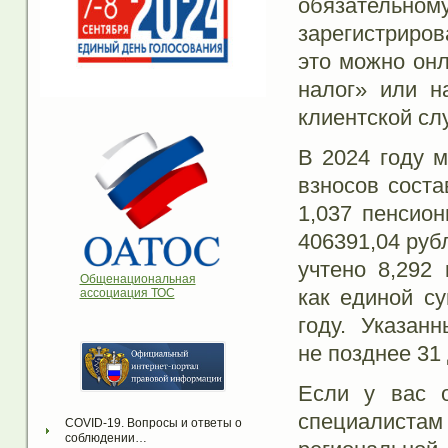
обязательно
зарегистриров
это можно он
налог» или н
клиентской с
В 2024 году 
взносов соста
1,037 пенсио
406391,04 руб
учтено 8,292
Общенациональная
как единой су
ассоциация ТОС
году. Указанн
не позднее 31 
Если у вас о
специалиста
COVID-19. Вопросы и ответы о 
соблюдении…