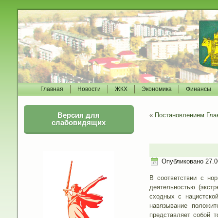
Главная
Новости
ЖКХ
Экономика
Финансы
Версия для
«
Постановлением Глав
слабовидящих
Опубликовано
27.0
В соответствии с но
деятельностью (экстр
сходных с нацистской
навязывание положит
представляет собой т