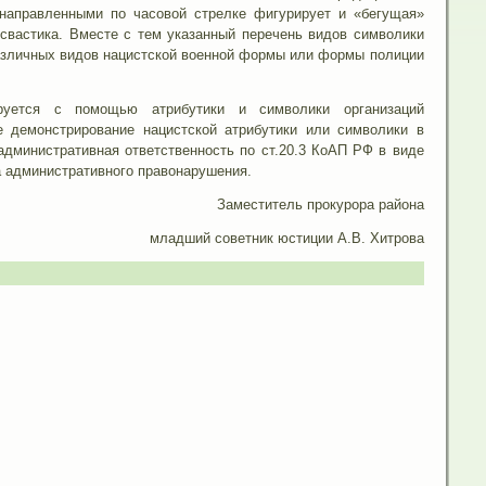
 направленными по часовой стрелке фигурирует и «бегущая»
я свастика. Вместе с тем указанный перечень видов символики
азличных видов нацистской военной формы или формы полиции
ируется с помощью атрибутики и символики организаций
ое демонстрирование нацистской атрибутики или символики в
дминистративная ответственность по ст.20.3 КоАП РФ в виде
а административного правонарушения.
Заместитель прокурора района
младший советник юстиции А.В. Хитрова