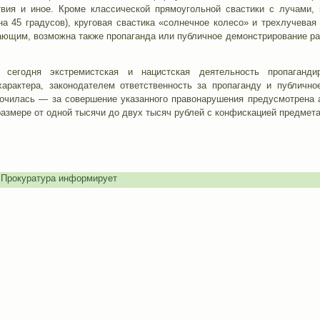
вия и иное. Кроме классической прямоугольной свастики с лучами,
на 45 градусов), круговая свастика «солнечное колесо» и трехлучева
ающим, возможна также пропаганда или публичное демонстрирование р
 сегодня экстремистская и нацистская деятельность пропаганд
характера, законодателем ответственность за пропаганду и публичн
очилась — за совершение указанного правонарушения предусмотрена а
азмере от одной тысячи до двух тысяч рублей с конфискацией предмет
,
Прокуратура информирует