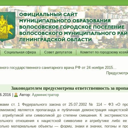
Социальная сфера
Совет депутатов
Комитет по городскому хозя
ного государственного санитарного врача РФ от 24 ноября 2015…
Предусмотре
Законодателем предусмотрена ответственность за проп
6.2016
|
Автор:
Администратор
рмами ст. 1 Федерального закона от 25.07.2002 № 114 – ФЗ «О про
емизмом) является пропаганда и публичная демонстрация нацистской
 атрибутикой или символикой до степени смешения. К экстремистско
ельного отношения к нацистской символике и атрибутике либо е
олько материальные объекты — форму, знаки и значки, погоны и пр