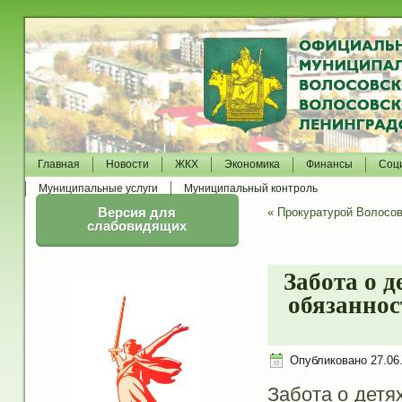
Главная
Новости
ЖКХ
Экономика
Финансы
Соц
Муниципальные услуги
Муниципальный контроль
Версия для
«
Прокуратурой Волосов
слабовидящих
Забота о д
обязаннос
Опубликовано
27.06
Забота о детя