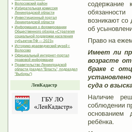
содержание 
Волосовский район
Избирательная комиссия
обязанности
Ленинградской области
Инвестиционный портал
возникают со 
Ленинградской области
об усыновлени
Информация о формировании
Общественного обзора «Стратегия
социальной поддержки населения
Право на ежем
субъектов ПФ — 2023»
Историко-краеведческий музей г.
Волосово
Имеет ли пр
Официальный интернет-портал
возрасте от
правовой информации
Правительство Ленинградской
браке с от
области (раздел "Власть", подраздел
"Выборы")
установлено
суда о взыск
ЛенКадастр
Наличие реш
соблюдении пр
основанием 
ребёнка.