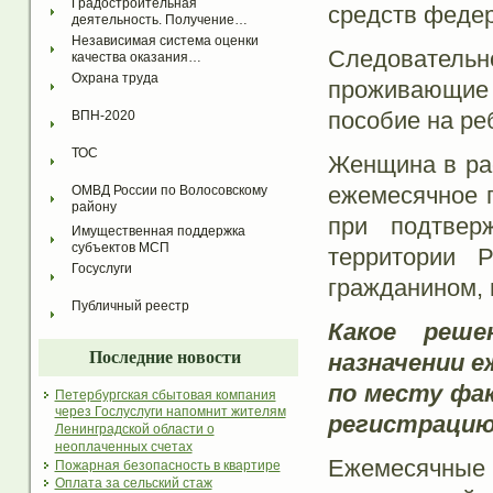
Градостроительная 
средств феде
деятельность. Получение…
Независимая система оценки 
Следовател
качества оказания…
Охрана труда
проживающие
пособие на реб
ВПН-2020
ТОС
Женщина в ра
ежемесячное п
ОМВД России по Волосовскому 
району
при подтвер
Имущественная поддержка 
субъектов МСП
территории 
Госуслуги
гражданином, 
Публичный реестр
Какое реш
Последние новости
назначении е
по месту фа
Петербургская сбытовая компания
через Гослуслуги напомнит жителям
регистрацию
Ленинградской области о
неоплаченных счетах
Ежемесячные
Пожарная безопасность в квартире
Оплата за сельский стаж