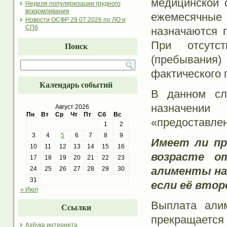
медицинской 
Неделя популяризации грудного
вскармливания
ежемесячные 
Новости ОСФР 29.07.2026 по ЛО и
СПб
назначаются п
При отсутст
Поиск
(пребывания)
фактического 
Календарь событий
В данном сл
назначении
Август 2026
Пн
Вт
Ср
Чт
Пт
Сб
Вс
«предоставлен
1
2
3
4
5
6
7
8
9
Имеет ли пр
10
11
12
13
14
15
16
возрасте о
17
18
19
20
21
22
23
алименты на 
24
25
26
27
28
29
30
31
если её втор
« Июл
Выплата алим
Ссылки
прекращается
Азбука интернета