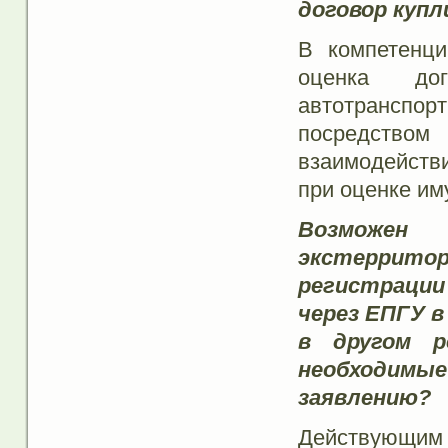
договор купл
В компетенци
оценка до
автотранспор
посредством
взаимодейств
при оценке им
Возможе
экстеррито
регистрации
через ЕПГУ в
в другом р
необходим
заявлению?
Действующи