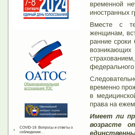
временной не
иностранных г
Вместе с те
женщинам, вст
ранние сроки 
возникающи
страховани
федерального
Следовательн
Общенациональная
временно прож
ассоциация ТОС
в медицинско
права на ежем
Имеет ли пр
возрасте о
COVID-19. Вопросы и ответы о 
единственны
соблюдении…