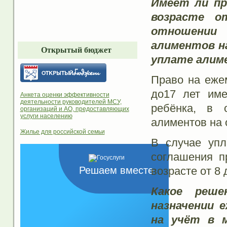
Имеет ли пр
возрасте о
отношении
алиментов н
Открытый бюджет
уплате алим
Право на ежем
до17 лет име
Анкета оценки эффективности
деятельности руководителей МСУ,
ребёнка, в 
организаций и АО, предоставляющих
услуги населению
алиментов на 
Жилье для российской семьи
В случае упл
соглашения п
Решаем вместе
возрасте от 8 
Какое реш
назначении 
на учёт в м