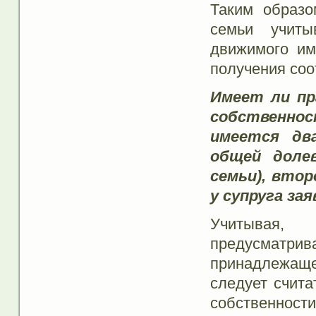
Таким образо
семьи учит
движимого им
получения соо
Имеет ли пр
собственнос
имеется дв
общей доле
семьи), вто
у супруга за
Учитывая,
предусматри
принадлежаще
следует счита
собственнос