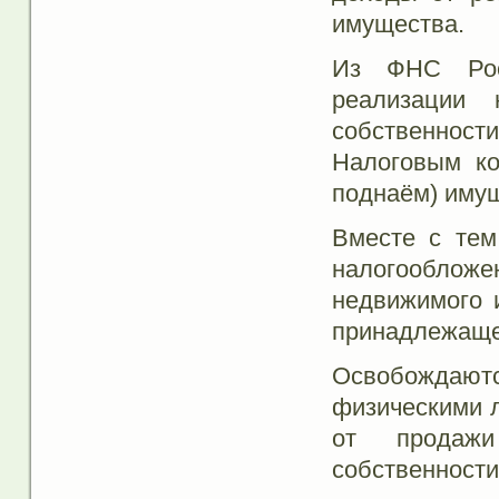
имущества.
Из ФНС Рос
реализации 
собственност
Налоговым ко
поднаём) иму
Вместе с тем
налогообложен
недвижимого 
принадлежаще
Освобождаютс
физическими 
от продажи
собственности