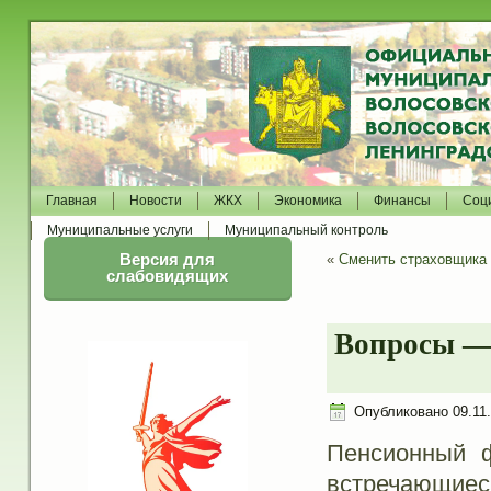
Главная
Новости
ЖКХ
Экономика
Финансы
Соц
Муниципальные услуги
Муниципальный контроль
Версия для
«
Сменить страховщика 
слабовидящих
Вопросы — 
Опубликовано
09.11
Пенсионный ф
встречающие