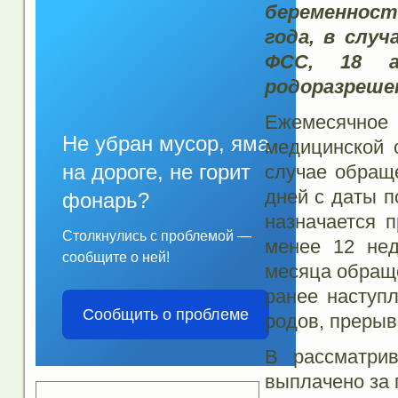
беременност
года, в случ
ФСС, 18 а
родоразреше
Ежемесячное
Не убран мусор, яма
медицинской 
на дороге, не горит
случае обращ
дней с даты п
фонарь?
назначается 
Столкнулись с проблемой —
менее 12 нед
сообщите о ней!
месяца обраще
ранее наступ
Сообщить о проблеме
родов, прерыв
В рассматри
выплачено за п