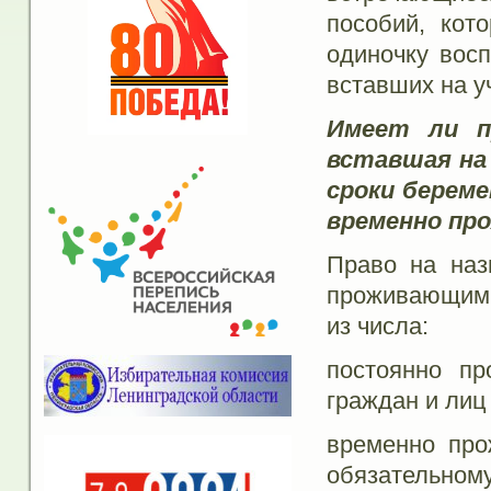
пособий, кот
одиночку вос
вставших на у
Имеет ли п
вставшая на 
сроки берем
временно пр
Право на наз
проживающими
из числа:
постоянно п
граждан и лиц
временно пр
обязательно