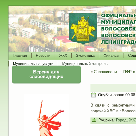
Главная
Новости
ЖКХ
Экономика
Финансы
Соц
Муниципальные услуги
Муниципальный контроль
Версия для
«
Спрашивали — ПФР от
слабовидящих
Опубликовано
09.08
В связи с ремонтными 
подачей ХВС в г.Волосо
Рубрика:
Город
,
ЖК