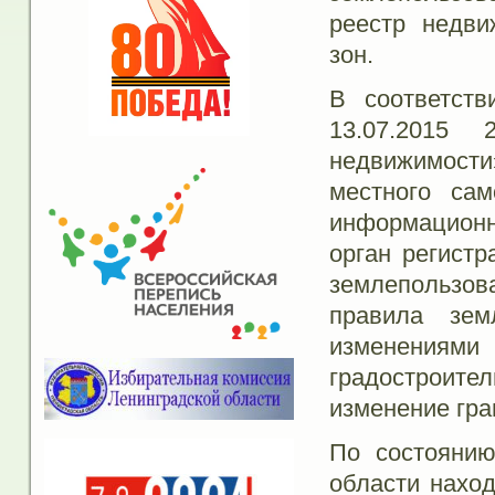
реестр недви
зон.
В соответств
13.07.2015 
недвижимости
местного сам
информационн
орган регист
землепользова
правила зем
изменениями 
градостроит
изменение гра
По состоянию
области наход