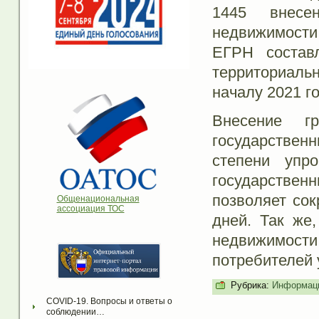
1445 внесе
недвижимости,
ЕГРН состав
территориальн
началу 2021 г
Внесение г
государстве
степени упр
государстве
позволяет сок
Общенациональная
ассоциация ТОС
дней. Так же
недвижимос
потребителей у
Рубрика:
Информаци
COVID-19. Вопросы и ответы о 
соблюдении…