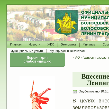
Главная
Новости
ЖКХ
Экономика
Финансы
Соц
Муниципальные услуги
Муниципальный контроль
Версия для
«
АО «Газпром газорасп
слабовидящих
Внесение
Ленинг
Опубликовано
10.10
В целях вне
землепользов