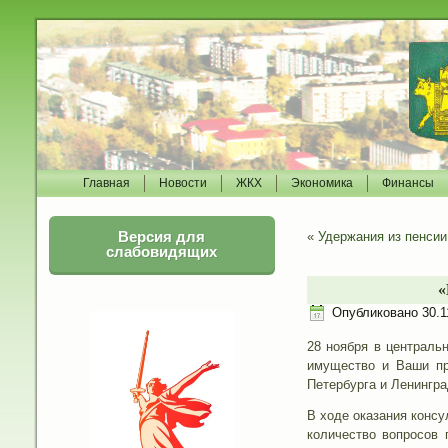
Главная
Новости
ЖКХ
Экономика
Финансы
Версия для
«
Удержания из пенсии
слабовидящих
«
Опубликовано
30.1
28 ноября в централь
имущество и Ваши пр
Петербурга и Ленингра
В ходе оказания конс
количество вопросов 