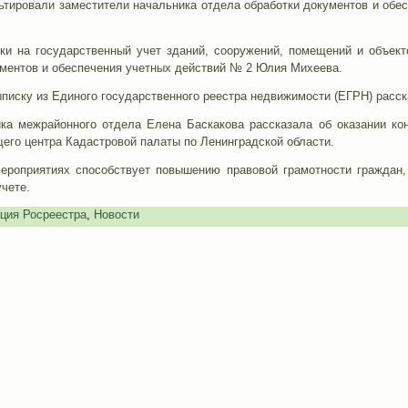
льтировали заместители начальника отдела обработки документов и об
ки на государственный учет зданий, сооружений, помещений и объект
ументов и обеспечения учетных действий № 2 Юлия Михеева.
ыписку из Единого государственного реестра недвижимости (ЕГРН) расс
ка межрайонного отдела Елена Баскакова рассказала об оказании ко
его центра Кадастровой палаты по Ленинградской области.
ероприятиях способствует повышению правовой грамотности граждан,
учете.
ция Росреестра
,
Новости