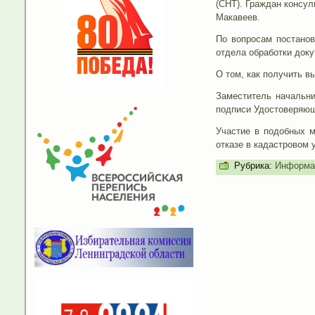
(СНТ). Граждан консу
Макавеев.
По вопросам постанов
отдела обработки док
О том, как получить в
Заместитель начальни
подписи Удостоверяющ
Участие в подобных м
отказе в кадастровом 
Рубрика:
Информа