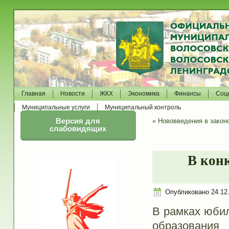
Главная
Новости
ЖКХ
Экономика
Финансы
Соц
Муниципальные услуги
Муниципальный контроль
Версия для
«
Нововведения в закон
слабовидящих
В конк
Опубликовано
24.12
В рамках юбил
образовани