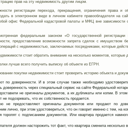
страцию прав на эту недвижимость другим лицом.
жности регистрации перехода, прекращения, ограничения права и о
одать в электронном виде в личном кабинете правообладателя на сайте
юбой офис Федеральной кадастровой палаты и МФЦ вне зависимости о
мотренная федеральным законом «О государственной регистрации 
ности, предоставление возможности запрета сделок с имуществом бе
операций с недвижимостью, заключаемых посредниками, которые действ
движимости стоит обратить внимание на несколько моментов, которые д
елки лучше всего получить выписку об объекте из ЕГРН.
ровании покупки недвижимости стоит проверить историю объекта и доку
ют по доверенности. И в этом случае также необходимо удостоверить
ь доверенность через специальный сервис на сайте Федеральной нотар
доставили не оригиналы документов, а их дубликаты или копии. В это
 не подозревать, что их собственность продается.
лю не предоставляют оригиналы документов или продают по довер
ним лично, при этом удостовериться, что он говорит именно с тем, на 
я торопят с подписанием документов. Или квартира продается намно
упателя должен насторожить тот факт, что квартира сменила несколько в