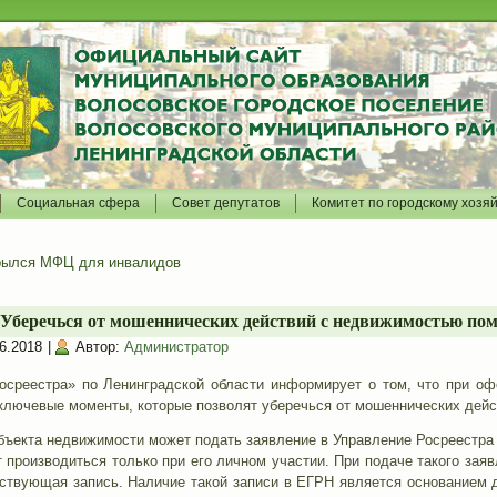
Социальная сфера
Совет депутатов
Комитет по городскому хозя
рылся МФЦ для инвалидов
Уберечься от мошеннических действий с недвижимостью пом
6.2018
|
Автор:
Администратор
среестра» по Ленинградской области информирует о том, что при о
 ключевые моменты, которые позволят уберечься от мошеннических дейс
бъекта недвижимости может подать заявление в Управление Росреестра 
 производиться только при его личном участии. При подаче такого зая
тствующая запись. Наличие такой записи в ЕГРН является основанием д