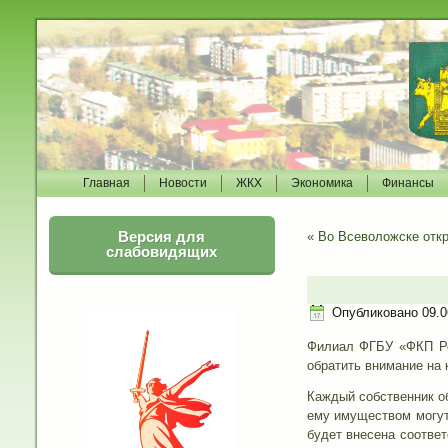
Главная
Новости
ЖКХ
Экономика
Финансы
Версия для
«
Во Всеволожске отк
слабовидящих
Опубликовано
09.0
Филиал ФГБУ «ФКП Ро
обратить внимание на
Каждый собственник о
ему имуществом могут
будет внесена соотве