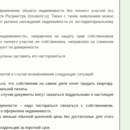
бременения объекта недвижимости без личного участия его
 Росреестра (rosreestr.ru). Также с таким заявлением можно
т региона нахождения недвижимости по экстерриториальному
недвижимости», направлена на защиту прав собственников
з личного участия ее собственника, направлено на снижение
уют по доверенности.
олжны заставить его насторожиться.
ментов в случае возникновения следующих ситуаций:
ся, что собственник на самом деле хочет продать квартиру.
иальной палаты.
м случае документы могут оказаться поддельными и настоящие
енности – надо постараться связаться с собственником,
кого оформлена недвижимость.
го меньше обычной рыночной цены без достаточных для этого
ладельцев за короткий срок.