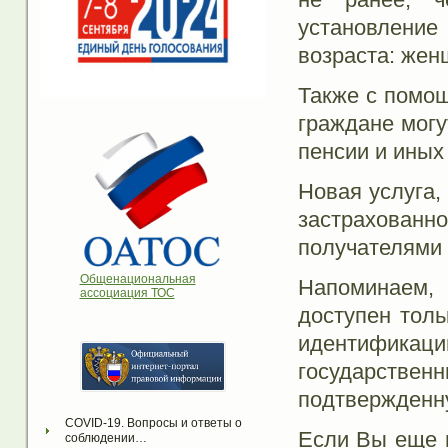
установление
возраста: жен
Также с помощ
граждане могу
пенсии и иных
Новая услуга,
застрахованн
получателями 
Общенациональная
Напоминаем, 
ассоциация ТОС
доступен толь
идентификац
государств
подтвержденну
COVID-19. Вопросы и ответы о 
Если Вы еще н
соблюдении…