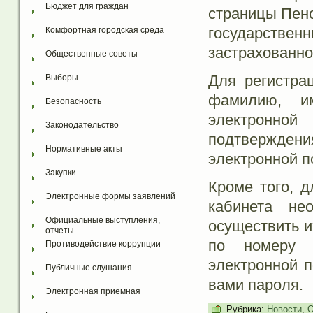
Бюджет для граждан
страницы Пенс
государстве
Комфортная городская среда
застрахованно
Общественные советы
Для регистра
Выборы
фамилию, и
Безопасность
электронной
Законодательство
подтвержде
Нормативные акты
электронной по
Закупки
Кроме того, д
Электронные формы заявлений
кабинета не
Официальные выступления, 
осуществить и
отчеты
по номеру 
Противодействие коррупции
электронной 
Публичные слушания
вами пароля.
Электронная приемная
Рубрика:
Новости
,
О