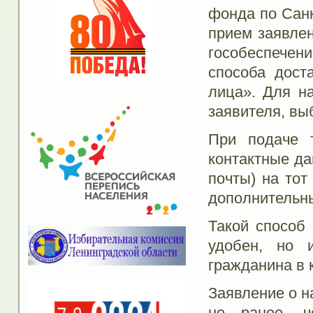
фонда по Санк
прием заявлен
гособеспече
способа дост
лица». Для н
заявителя, вы
При подаче т
контактные да
почты) на тот
дополнительн
Такой способ
удобен, но 
гражданина в 
Заявление о н
не ранее, 