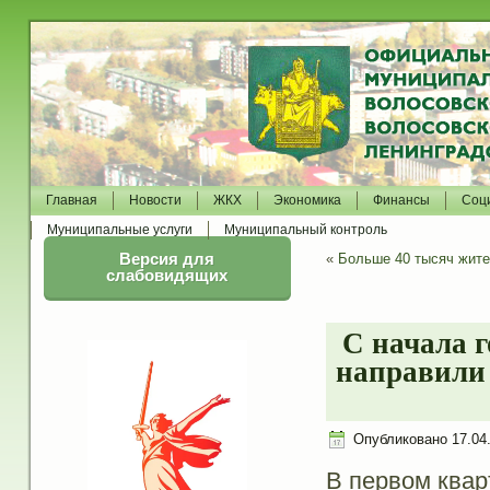
Главная
Новости
ЖКХ
Экономика
Финансы
Соц
Муниципальные услуги
Муниципальный контроль
Версия для
«
Больше 40 тысяч жит
слабовидящих
С начала г
направили 
Опубликовано
17.04
В первом квар