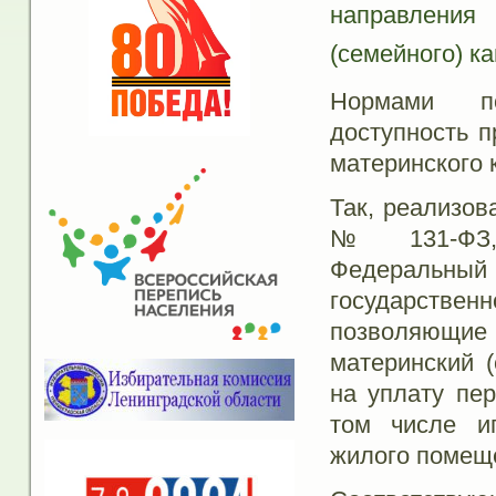
направления
(семейного) к
Нормами по
доступность п
материнского 
Так, реализов
№ 131-ФЗ,
Федеральн
государстве
позволяющи
материнский (
на уплату пер
том числе ип
жилого помещ