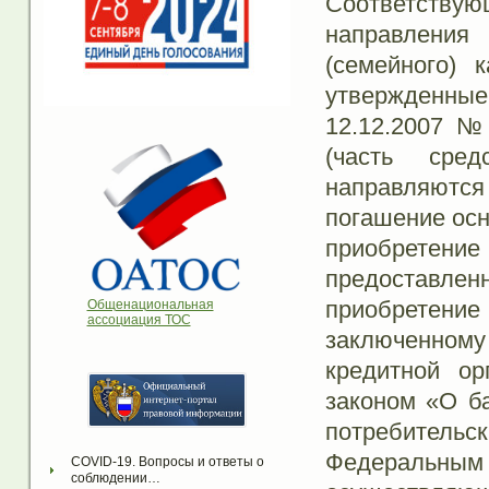
Соответствую
направления
(семейного) 
утвержденны
12.12.2007 №
(часть сред
направляются
погашение осн
приобретен
предоставл
приобретен
Общенациональная
ассоциация ТОС
заключенном
кредитной ор
законом «О ба
потребител
Федеральны
COVID-19. Вопросы и ответы о 
соблюдении…