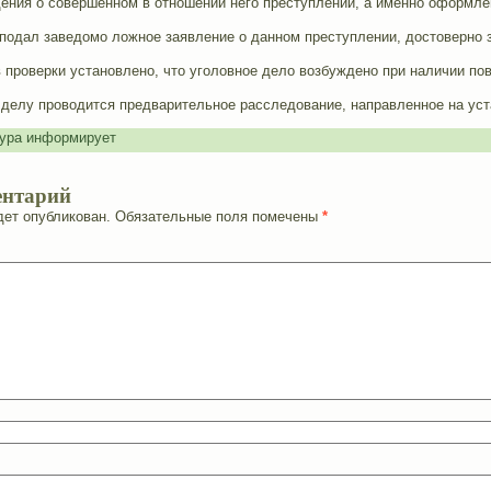
ния о совершенном в отношении него преступлении, а именно оформлени
подал заведомо ложное заявление о данном преступлении, достоверно з
проверки установлено, что уголовное дело возбуждено при наличии пов
 делу проводится предварительное расследование, направленное на ус
ура информирует
ентарий
дет опубликован.
Обязательные поля помечены
*