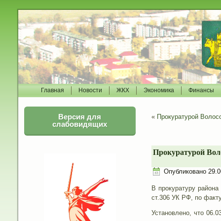
Главная
Новости
ЖКХ
Экономика
Финансы
Версия для
«
Прокуратурой Волосо
слабовидящих
Прокуратурой Воло
Опубликовано
29.0
В прокуратуру района
ст.306 УК РФ, по факт
Установлено, что 06.