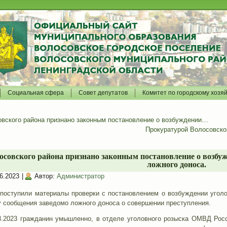
Социальная сфера
Совет депутатов
Комитет по городскому хозя
вского района признано законным постановление о возбуждении…
Прокуратурой Волосовско
совского района признано законным постановление о возбуж
ложного доноса.
6.2023
|
Автор:
Администратор
 поступили материалы проверки с постановлением о возбуждении уголо
у сообщения заведомо ложного доноса о совершении преступления.
03.2023 гражданин умышленно, в отделе уголовного розыска ОМВД Рос