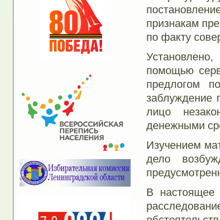
постановлен
признакам пре
по факту сов
Установлено
помощью серв
предлогом по
заблуждение г
лицо незако
денежными сре
Изучением мат
дело возбуж
предусмотренн
В настоящее 
расследова
обстоятельст