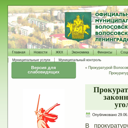
Главная
Новости
ЖКХ
Экономика
Финансы
Соц
Муниципальные услуги
Муниципальный контроль
Версия для
«
Прокуратурой Волосов
слабовидящих
Прокурату
Прокурат
законн
уго
Опубликовано
29.06
В прокуратур