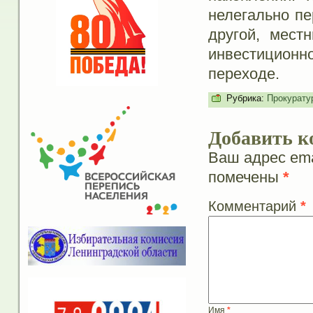
нелегально пе
другой, мест
инвестиционн
переходе.
Рубрика:
Прокурату
Добавить к
Ваш адрес ema
помечены
*
Комментарий
*
Имя
*