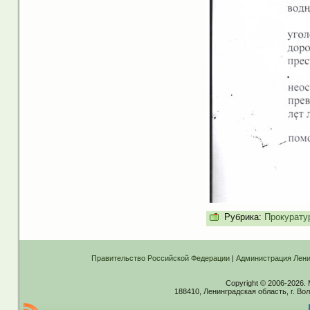
Рубрика:
Прокурату
Правительство Российской Федерации
|
Администрация Лени
Copyright © 2006-2026.
188410, Ленинградская область, г. Вол