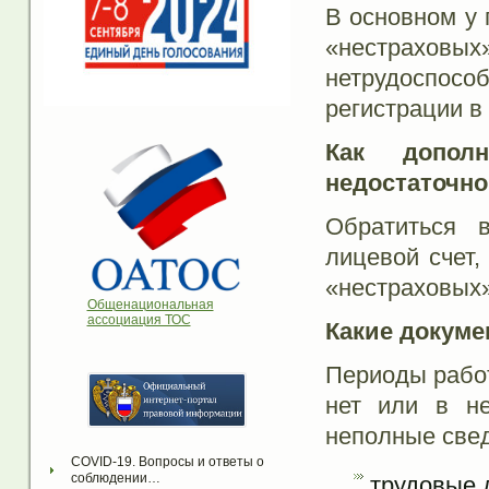
В основном у 
«нестраховы
нетрудоспос
регистрации в
Как допол
недостаточно
Обратиться 
лицевой счет
«нестраховых»
Общенациональная
ассоциация ТОС
Какие докуме
Периоды работ
нет или в не
неполные свед
COVID-19. Вопросы и ответы о 
соблюдении…
трудовые 