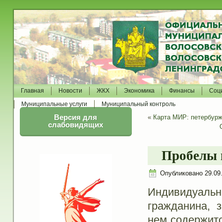
Главная
Новости
ЖКХ
Экономика
Финансы
Соц
Муниципальные услуги
Муниципальный контроль
Версия для
«
Карта МИР: петербур
слабовидящих
Пробелы в
Опубликовано
29.09
Индивидуаль
гражданина, 
нем содержитс