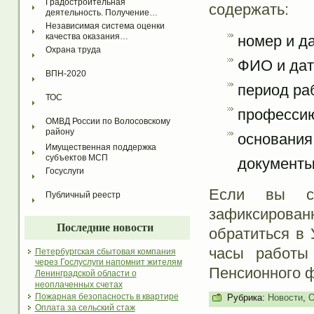
Градостроительная 
содержать:
деятельность. Получение…
Независимая система оценки 
качества оказания…
номер и д
Охрана труда
ФИО и дат
ВПН-2020
период ра
ТОС
профессию
ОМВД России по Волосовскому 
району
основания
Имущественная поддержка 
субъектов МСП
документы
Госуслуги
Если вы со
Публичный реестр
зафиксирова
Последние новости
обратиться в
часы работы
Петербургская сбытовая компания
через Гослуслуги напомнит жителям
Пенсионного 
Ленинградской области о
неоплаченных счетах
Пожарная безопасность в квартире
Рубрика:
Новости
,
О
Оплата за сельский стаж