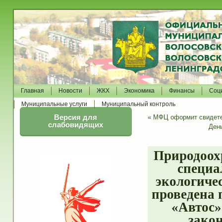
Главная
Новости
ЖКХ
Экономика
Финансы
Соц
Муниципальные услуги
Муниципальный контроль
Версия для
«
МФЦ оформит свидете
слабовидящих
День
Природоох
специа
экологиче
проведена 
«Автос»
зако