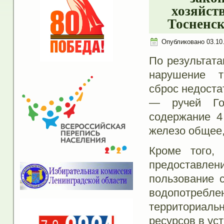
хозяйст
Тосненск
Опубликовано
03.10
По результат
нарушение т
сброс недоста
— ручей Го
содержание 4
железо общее,
Кроме того,
предоставле
пользование 
водопотребл
территориаль
ресурсов в ус