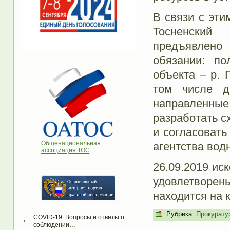
В связи с эти
Тосненский
предъявлен
обязании: по
объекта – р. 
том числе др
направленны
разработать с
и согласовать
Общенациональная
агентства вод
ассоциация ТОС
26.09.2019 ис
удовлетворен
находится на 
Рубрика:
Прокурату
COVID-19. Вопросы и ответы о 
соблюдении…