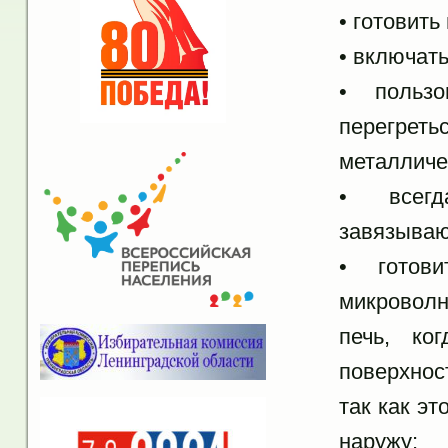
• готовит
• включать
• пользо
перегрет
металличе
• всегд
завязываю
• готов
микроволн
печь, ко
поверхнос
так как э
наружу;