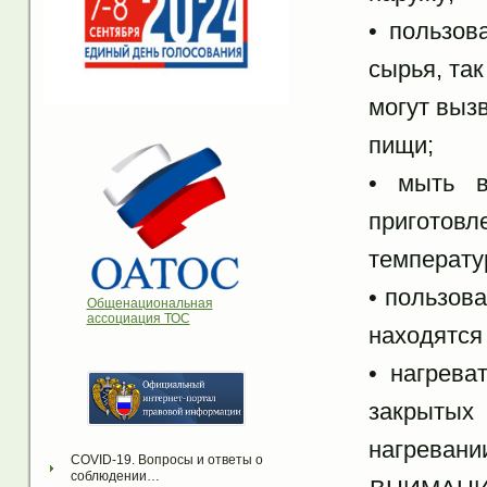
• пользов
сырья, так
могут выз
пищи;
• мыть в
приготов
температу
• пользов
Общенациональная
ассоциация ТОС
находятся
• нагрева
закрытых 
нагревани
COVID-19. Вопросы и ответы о 
соблюдении…