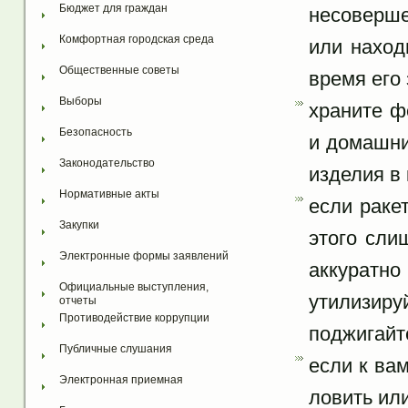
Бюджет для граждан
несоверше
Комфортная городская среда
или наход
Общественные советы
время его 
Выборы
храните ф
Безопасность
и домашни
Законодательство
изделия в
Нормативные акты
если раке
Закупки
этого сли
Электронные формы заявлений
аккуратн
Официальные выступления, 
утилизир
отчеты
Противодействие коррупции
поджигайт
Публичные слушания
если к вам
Электронная приемная
ловить или