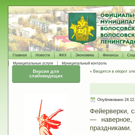
Главная
Новости
ЖКХ
Экономика
Финансы
Соц
Муниципальные услуги
Муниципальный контроль
Версия для
«
Вводятся в оборот эл
слабовидящих
Опубликовано
24.12
Фейерверки, с
— наверное,
праздниками.