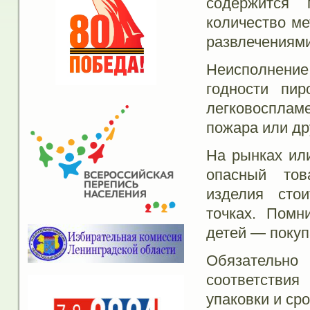
содержится 
количество ме
развлечениями
Неисполнени
годности пир
легковосплам
пожара или др
На рынках или
опасный тов
изделия сто
точках. Помн
детей — покуп
Обязательн
соответстви
упаковки и сро