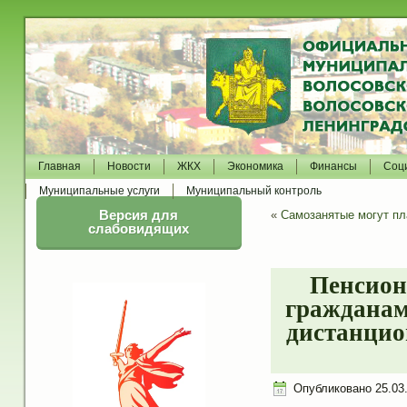
Главная
Новости
ЖКХ
Экономика
Финансы
Соц
Муниципальные услуги
Муниципальный контроль
Версия для
«
Самозанятые могут пл
слабовидящих
Пенсион
гражданам
дистанцио
Опубликовано
25.03