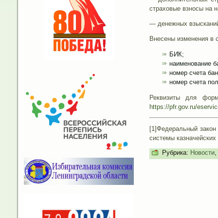
страховые взносы на 
— денежных взысканий
Внесены изменения в 
БИК;
наименование б
номер счета бан
номер счета по
Реквизиты для форм
https://pfr.gov.ru/eserv
[1]Федеральный закон
системы казначейских
Рубрика:
Новости