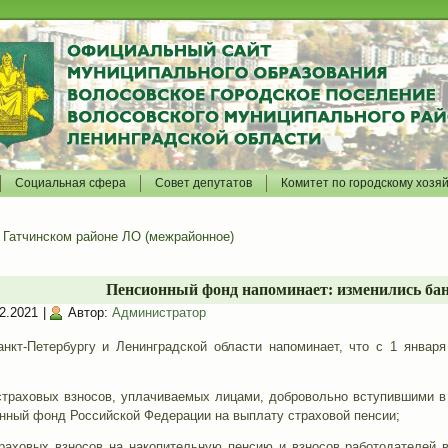
Социальная сфера
Совет депутатов
Комитет по городскому хозя
Гатчинском районе ЛО (межрайонное)
Пенсионный фонд напоминает: изменились ба
2.2021
|
Автор:
Администратор
кт-Петербургу и Ленинградской области напоминает, что с 1 января
траховых взносов, уплачиваемых лицами, добровольно вступившими в
нный фонд Российской Федерации на выплату страховой пенсии;
аховых взносов на накопительную пенсию и взносов работодателей 