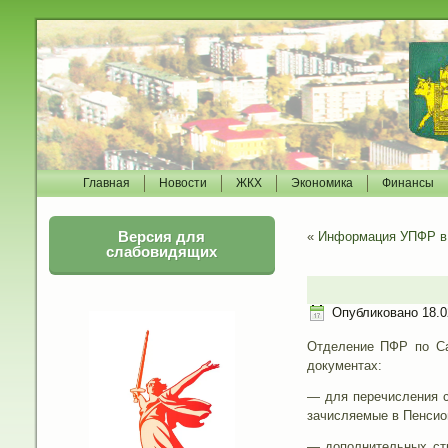
Главная
Новости
ЖКХ
Экономика
Финансы
Версия для
«
Информация УПФР в 
слабовидящих
Опубликовано
18.0
Отделение ПФР по Сан
документах:
— для перечисления с
зачисляемые в Пенсио
— дополнительных стр