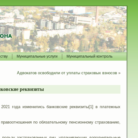
йству
Муниципальные услуги
Муниципальный контроль
Адвокатов освободили от уплаты страховых взносов
»
нковские реквизиты
 2021 года изменились банковские реквизиты[1] в платежных
 правоотношения по обязательному пенсионному страхованию,
в пользу застрахованных лиц, уплачивающих дополнительные