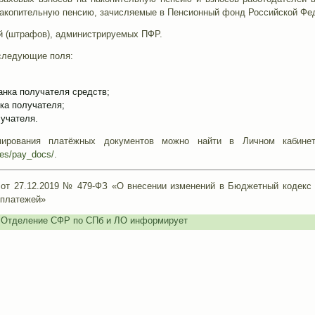
накопительную пенсию, зачисляемые в Пенсионный фонд Российской Фе
 (штрафов), администрируемых ПФР.
следующие поля:
анка получателя средств;
ка получателя;
лучателя.
ирования платёжных документов можно найти в Личном кабине
ices/pay_docs/
.
 от 27.12.2019 № 479-ФЗ «О внесении изменений в Бюджетный кодекс 
 платежей»
,
Отделение СФР по СПб и ЛО информирует